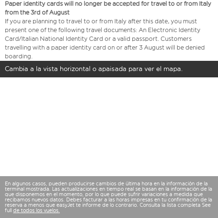
Paper identity cards will no longer be accepted for travel to or from Italy
from the 3rd of August
If you are planning to travel to or from Italy after this date, you must
present one of the following travel documents: An Electronic Identity
Card/Italian National Identity Card or a valid passport. Customers
travelling with a paper identity card on or after 3 August will be denied
boarding.
Cambia a la vista horizontal o apaisada para ver el mapa.
En algunos casos, pueden producirse cambios de última hora en la información de la
terminal mostrada. Las actualizaciones en tiempo real se basan en la información de la
que disponemos en el momento, por lo que puede sufrir variaciones a medida que
recibamos nuevos datos. Debes facturar a las horas impresas en tu confirmación de la
reserva a menos que easyJet te informe de lo contrario. Consulta la lista completa See
full
de todos los vuelos.