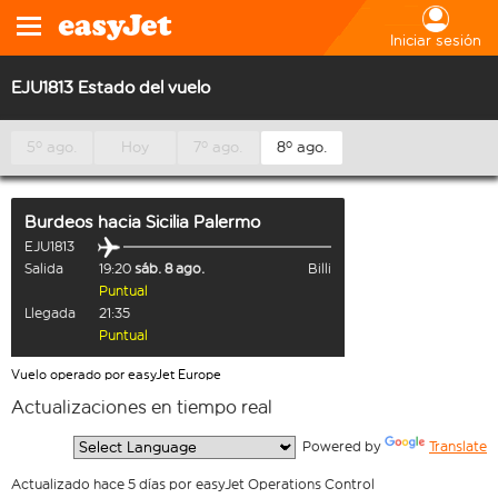
Iniciar sesión
EJU1813 Estado del vuelo
5º ago.
Hoy
7º ago.
8º ago.
Burdeos
hacia
Sicilia Palermo
EJU1813
Salida
19:20
sáb. 8 ago.
Billi
Puntual
Llegada
21:35
Puntual
Vuelo operado por easyJet Europe
Actualizaciones en tiempo real
  Powered by 
Translate
Actualizado hace 5 días por easyJet Operations Control