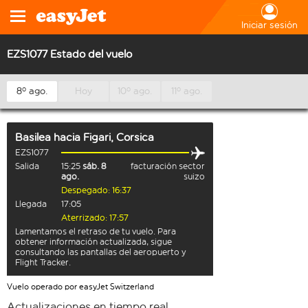
Iniciar sesión
EZS1077 Estado del vuelo
8º ago.
Hoy
10º ago.
11º ago.
Basilea
hacia
Figari, Corsica
EZS1077
Salida
15:25
sáb. 8
facturación sector
ago.
suizo
Despegado: 16:37
Llegada
17:05
Aterrizado: 17:57
Lamentamos el retraso de tu vuelo. Para
obtener información actualizada, sigue
consultando las pantallas del aeropuerto y
Flight Tracker.
Vuelo operado por easyJet Switzerland
Actualizaciones en tiempo real