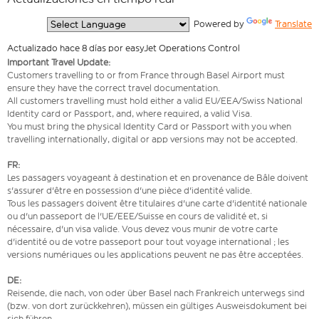
  Powered by 
Translate
Actualizado hace 8 días por easyJet Operations Control
Important Travel Update:
Customers travelling to or from France through Basel Airport must
ensure they have the correct travel documentation.
All customers travelling must hold either a valid EU/EEA/Swiss National
Identity card or Passport, and, where required, a valid Visa.
You must bring the physical Identity Card or Passport with you when
travelling internationally, digital or app versions may not be accepted.
FR:
Les passagers voyageant à destination et en provenance de Bâle doivent
s'assurer d'être en possession d'une pièce d'identité valide.
Tous les passagers doivent être titulaires d'une carte d'identité nationale
ou d'un passeport de l'UE/EEE/Suisse en cours de validité et, si
nécessaire, d'un visa valide. Vous devez vous munir de votre carte
d'identité ou de votre passeport pour tout voyage international ; les
versions numériques ou les applications peuvent ne pas être acceptées.
DE:
Reisende, die nach, von oder über Basel nach Frankreich unterwegs sind
(bzw. von dort zurückkehren), müssen ein gültiges Ausweisdokument bei
sich führen.