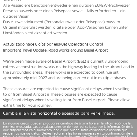
Alle Passagiere benötigen entweder einen gültigen EU/EWR/Schweizer
Personalausweis oder einen Reisepass sowie – falls erforderlich – ein
gültiges Visum.
Das Ausweisdokument (Personalausweis oder Reisepass) muss im
Original mitgeführt werden; digitale oder App-Versionen können unter
Umständen nicht akzeptiert werden.
Actualizado hace 8 días por easyJet Operations Control
Important Travel Update: Road works around Basel Airport
We've been made aware of Basel Airport (BSL) is currently undergoing
extensive construction works on the highway leading to the airport and in
the surrounding areas. These works are expected to continue until
approximately mid-2027 and are being carried out in multiple phases.
These closures are expected to cause significant delays when travelling
to or from Basel Airport a These closures are expected to cause
significant delays when travelling to or from Basel Airport. Please allow
extra time for your journey.
Cambia a la vista horizontal o apaisada para ver el mapa.
En algunos casos, pueden producirse cambios de última hora en la información de la
terminal mostrada. Las actualizaciones en tiempo real se basan en la información de la
que disponemos en el momento, por lo que puede sufrir variaciones a medida que
recibamos nuevos datos. Debes facturar a las horas impresas en tu confirmación de la
reserva a menos que easyJet te informe de lo contrario. Consulta la lista completa See