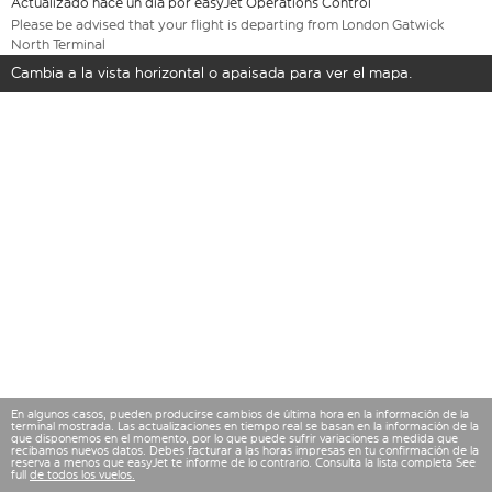
Actualizado hace un día por easyJet Operations Control
Please be advised that your flight is departing from London Gatwick
North Terminal
Cambia a la vista horizontal o apaisada para ver el mapa.
En algunos casos, pueden producirse cambios de última hora en la información de la
terminal mostrada. Las actualizaciones en tiempo real se basan en la información de la
que disponemos en el momento, por lo que puede sufrir variaciones a medida que
recibamos nuevos datos. Debes facturar a las horas impresas en tu confirmación de la
reserva a menos que easyJet te informe de lo contrario. Consulta la lista completa See
full
de todos los vuelos.