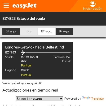
Iniciar sesión
EZY823 Estado del vuelo
6º ago.
Hoy
8º ago.
9º ago.
Londres-Gatwick
hacia
Belfast Intl
EZY823
Salida
07:30
sáb. 8
Terminal Del
ago.
Norte
Puntual
Llegada
09:00
Puntual
Vuelo operado por easyJet UK
Actualizaciones en tiempo real
  Powered by 
Translate