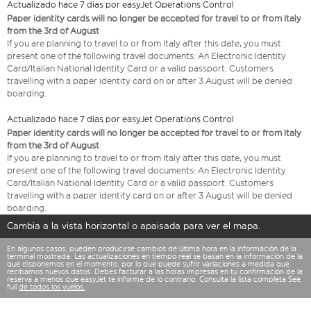
Actualizado hace 7 días por easyJet Operations Control
Paper identity cards will no longer be accepted for travel to or from Italy
from the 3rd of August
If you are planning to travel to or from Italy after this date, you must
present one of the following travel documents: An Electronic Identity
Card/Italian National Identity Card or a valid passport. Customers
travelling with a paper identity card on or after 3 August will be denied
boarding.
Actualizado hace 7 días por easyJet Operations Control
Paper identity cards will no longer be accepted for travel to or from Italy
from the 3rd of August
If you are planning to travel to or from Italy after this date, you must
present one of the following travel documents: An Electronic Identity
Card/Italian National Identity Card or a valid passport. Customers
travelling with a paper identity card on or after 3 August will be denied
boarding.
Cambia a la vista horizontal o apaisada para ver el mapa.
En algunos casos, pueden producirse cambios de última hora en la información de la
terminal mostrada. Las actualizaciones en tiempo real se basan en la información de la
que disponemos en el momento, por lo que puede sufrir variaciones a medida que
recibamos nuevos datos. Debes facturar a las horas impresas en tu confirmación de la
reserva a menos que easyJet te informe de lo contrario. Consulta la lista completa See
full
de todos los vuelos.