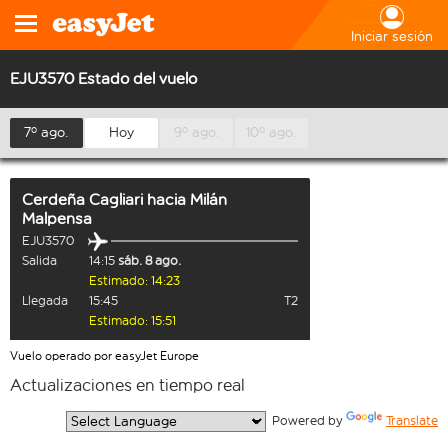
Iniciar sesión
EJU3570 Estado del vuelo
7º ago.
Hoy
9º ago.
10º ago.
Cerdeña Cagliari
hacia
Milán
Malpensa
EJU3570
Salida
14:15
sáb. 8 ago.
Estimado: 14:23
Llegada
15:45
T2
Estimado: 15:51
Vuelo operado por easyJet Europe
Actualizaciones en tiempo real
  Powered by 
Translate