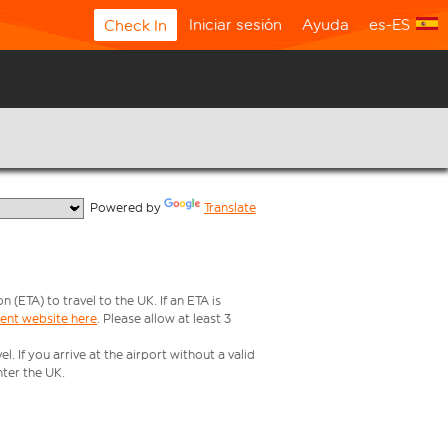
Iniciar sesión
Ayuda
es-ES
Check In
  Powered by 
Translate
ETA) to travel to the UK. If an ETA is
ment website here
. Please allow at least 3
 If you arrive at the airport without a valid
ter the UK.