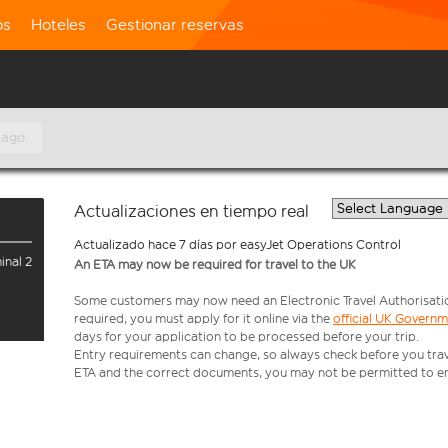
os
Hoteles
Gestionar reservas
 ago.
Actualizaciones en tiempo real
Actualizado hace 7 días por easyJet Operations Control
inal 2
An ETA may now be required for travel to the UK
Some customers may now need an Electronic Travel Authorisation (
required, you must apply for it online via the
official UK Govern
days for your application to be processed before your trip.
Entry requirements can change, so always check before you travel.
ETA and the correct documents, you may not be permitted to en