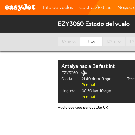
Info de vuelos
Coches/Extras
Negoci
EZY3060 Estado del vuelo
8º ago.
Hoy
10º ago.
11º
Antalya
hacia
Belfast Intl
EZY3060
Salida
21:40
dom. 9 ago.
Term
Puntual
Llegada
00:50
lun. 10 ago.
Puntual
Vuelo operado por easyJet UK