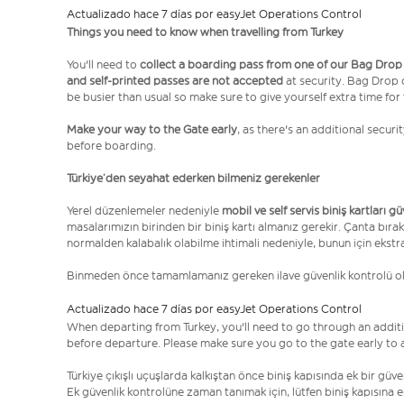
Actualizado hace 7 días por easyJet Operations Control
Things you need to know when travelling from Turkey
You'll need to
collect a boarding pass from one of our Bag Drop
and self-printed passes are not accepted
at security. Bag Drop
be busier than usual so make sure to give yourself extra time for 
Make your way to the Gate early
, as there's an additional secur
before boarding.
Türkiye’den seyahat ederken bilmeniz gerekenler
Yerel düzenlemeler nedeniyle
mobil ve self servis biniş kartları g
masalarımızın birinden bir biniş kartı almanız gerekir. Çanta bırak
normalden kalabalık olabilme ihtimali nedeniyle, bunun için ekstr
Binmeden önce tamamlamanız gereken ilave güvenlik kontrolü 
Actualizado hace 7 días por easyJet Operations Control
When departing from Turkey, you'll need to go through an additi
before departure. Please make sure you go to the gate early to al
Türkiye çıkışlı uçuşlarda kalkıştan önce biniş kapısında ek bir gü
Ek güvenlik kontrolüne zaman tanımak için, lütfen biniş kapısına 