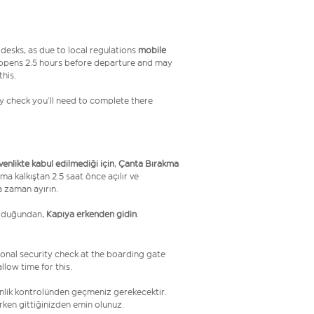
desks, as due to local regulations
mobile
 opens 2.5 hours before departure and may
this.
ity check you’ll need to complete there
üvenlikte kabul edilmediği için
,
Çanta Bırakma
ma kalkıştan 2.5 saat önce açılır ve
a zaman ayırın.
olduğundan,
Kapıya erkenden gidin
.
onal security check at the boarding gate
low time for this.
venlik kontrolünden geçmeniz gerekecektir.
erken gittiğinizden emin olunuz.