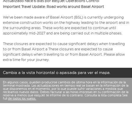
Actualizado hace 6 días por easyJet Operations Control
Important Travel Update: Road works around Basel Airport
We've been made aware of Basel Airport (BSL) is currently undergoing
extensive construction works on the highway leading to the airport and in
the surrounding areas. These works are expected to continue until
approximately mid-2027 and are being carried out in multiple phases.
These closures are expected to cause significant delays when travelling
to or from Basel Airport a These closures are expected to cause
significant delays when travelling to or from Basel Airport. Please allow
extra time for your journey.
Cambia a la vista horizontal o apaisada para ver el mapa.
En algunos casos, pueden producirse cambios de última hora en la información de la
terminal mostrada. Las actualizaciones en tiempo real se basan en la información de la
que disponemos en el momento, por lo que puede sufrir variaciones a medida que
recibamos nuevos datos. Debes facturar a las horas impresas en tu confirmación de la
reserva a menos que easyJet te informe de lo contrario. Consulta la lista completa See
full
de todos los vuelos.