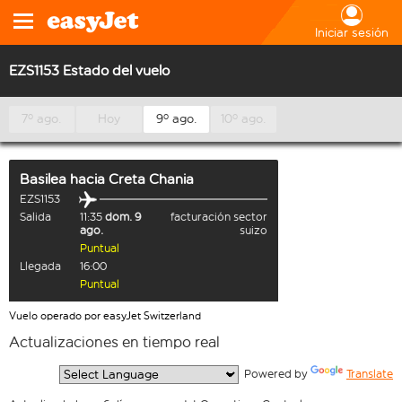
Iniciar sesión
EZS1153 Estado del vuelo
7º ago.
Hoy
9º ago.
10º ago.
Basilea
hacia
Creta Chania
EZS1153
Salida
11:35
dom. 9
facturación sector
ago.
suizo
Puntual
Llegada
16:00
Puntual
Vuelo operado por easyJet Switzerland
Actualizaciones en tiempo real
  Powered by 
Translate