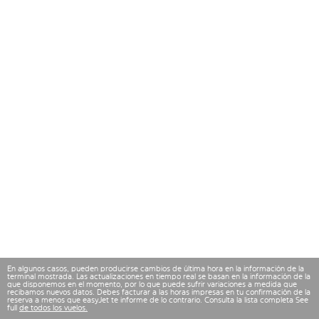
En algunos casos, pueden producirse cambios de última hora en la información de la
terminal mostrada. Las actualizaciones en tiempo real se basan en la información de la
que disponemos en el momento, por lo que puede sufrir variaciones a medida que
recibamos nuevos datos. Debes facturar a las horas impresas en tu confirmación de la
reserva a menos que easyJet te informe de lo contrario. Consulta la lista completa See
full
de todos los vuelos.