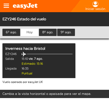
Iniciar sesión
EZY246 Estado del vuelo
6º ago.
Hoy
8º ago.
9º ago.
Inverness
hacia
Bristol
EZY246
Salida
15:10
vie. 7 ago.
Estimado: 15:16
Llegada
16:35
Puntual
Vuelo operado por easyJet UK
Cambia a la vista horizontal o apaisada para ver el mapa.