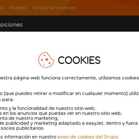
os
Hoteles
Gestionar reservas
upciones
COOKIES
do, se aplican nuestros términos y condiciones
vuelo en el futuro y ya no deseas viajar, puedes
estra página web funciona correctamente, utilizamos cookies
Gestionar reservas
o (que puedes retirar o modificar en cualquier momento) utili
s términos y condiciones
s para:
nto y la funcionalidad de nuestro sitio web;
s en los anuncios que puedas ver en nuestro sitio web;
ento de nuestro marketing;
de publicidad y marketing adaptado a easyJet, dentro y fuera 
socios publicitarios.
s información en nuestro
aviso de cookies del Grupo
.