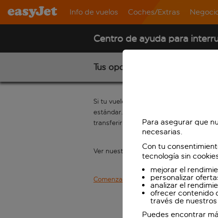
Info de vuelos
Coches/Extras
Negoci
Centro de ayuda para interr
Tus opciones
Si tu vuelo fue operado según lo planea
estándar. Si tienes una reserva para un 
Para asegurar que nu
transferir la reserva a otro vuelo desde
necesarias.
Con tu consentimient
Ver nuestras
tasas de cambio y nuestro
tecnología sin cookie
mejorar el rendimie
personalizar oferta
Comenzar de nuevo
analizar el rendimi
ofrecer contenido 
través de nuestros 
Puedes encontrar má