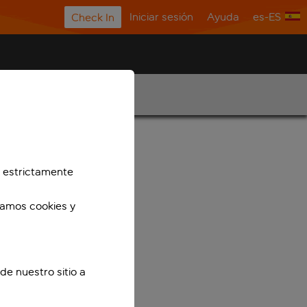
Iniciar sesión
Ayuda
es-ES
Check In
 estrictamente
zamos cookies y
de nuestro sitio a