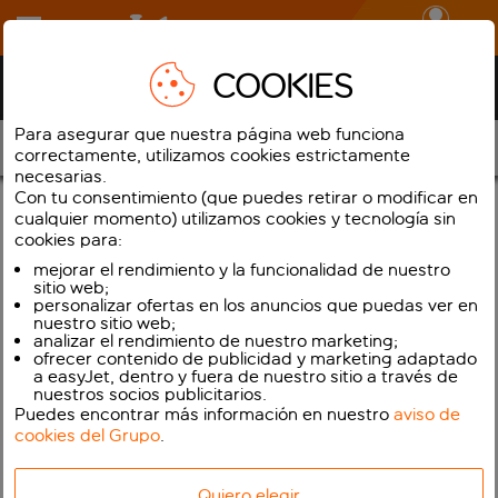
Iniciar sesión
COOKIES
Centro de ayuda para interrupciones
Para asegurar que nuestra página web funciona
Tus opciones
correctamente, utilizamos cookies estrictamente
necesarias.
Con tu consentimiento (que puedes retirar o modificar en
Si tienes una reserva para volar en el futuro y no nos hemos
cualquier momento) utilizamos cookies y tecnología sin
puesto en contacto contigo, es porque actualmente tenemos
cookies para:
programado operar tus vuelos según lo previsto.
mejorar el rendimiento y la funcionalidad de nuestro
sitio web;
personalizar ofertas en los anuncios que puedas ver en
nuestro sitio web;
Comenzar de nuevo
analizar el rendimiento de nuestro marketing;
ofrecer contenido de publicidad y marketing adaptado
a easyJet, dentro y fuera de nuestro sitio a través de
nuestros socios publicitarios.
Puedes encontrar más información en nuestro
aviso de
cookies del Grupo
.
Quiero elegir