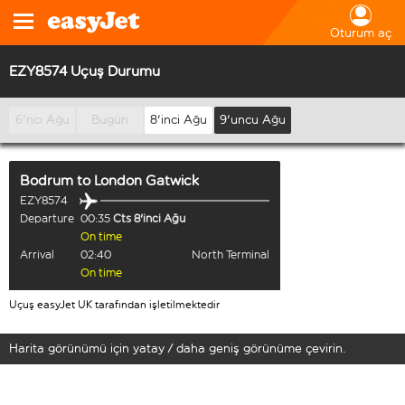
Oturum aç
EZY8574 Uçuş Durumu
6'ncı Ağu
Bugün
8'inci Ağu
9'uncu Ağu
Bodrum
to
London Gatwick
EZY8574
Departure
00:35
Cts 8'inci Ağu
On time
Arrival
02:40
North Terminal
On time
Uçuş easyJet UK tarafından işletilmektedir
Harita görünümü için yatay / daha geniş görünüme çevirin.