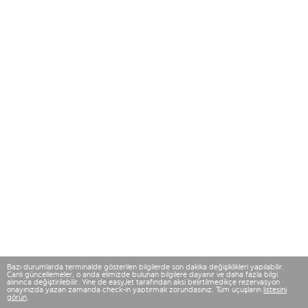
Bazı durumlarda terminalde gösterilen bilgilerde son dakika değişiklikleri yapılabilir.
Canlı güncellemeler, o anda elimizde bulunan bilgilere dayanır ve daha fazla bilgi
alınınca değiştirilebilir. Yine de easyJet tarafından aksi belirtilmedikçe rezervasyon
onayınızda yazan zamanda check-in yaptırmak zorundasınız. Tüm uçuşların
listesini
görün
.