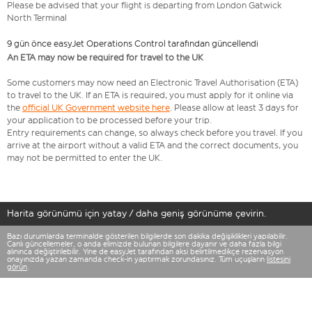
Please be advised that your flight is departing from London Gatwick
North Terminal
9 gün önce easyJet Operations Control tarafından güncellendi
An ETA may now be required for travel to the UK
Some customers may now need an Electronic Travel Authorisation (ETA)
to travel to the UK. If an ETA is required, you must apply for it online via
the
official UK Government website here
. Please allow at least 3 days for
your application to be processed before your trip.
Entry requirements can change, so always check before you travel. If you
arrive at the airport without a valid ETA and the correct documents, you
may not be permitted to enter the UK.
Harita görünümü için yatay / daha geniş görünüme çevirin.
Bazı durumlarda terminalde gösterilen bilgilerde son dakika değişiklikleri yapılabilir.
Canlı güncellemeler, o anda elimizde bulunan bilgilere dayanır ve daha fazla bilgi
alınınca değiştirilebilir. Yine de easyJet tarafından aksi belirtilmedikçe rezervasyon
onayınızda yazan zamanda check-in yaptırmak zorundasınız. Tüm uçuşların
listesini
görün
.