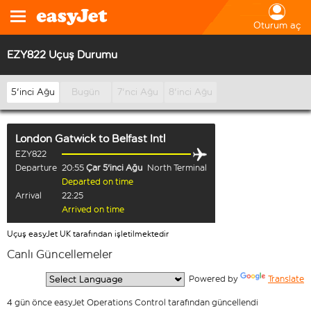
Oturum aç
EZY822 Uçuş Durumu
5'inci Ağu
Bugün
7'nci Ağu
8'inci Ağu
London Gatwick
to
Belfast Intl
EZY822
Departure
20:55
Çar 5'inci Ağu
North Terminal
Departed on time
Arrival
22:25
Arrived on time
Uçuş easyJet UK tarafından işletilmektedir
Canlı Güncellemeler
  Powered by 
Translate
4 gün önce easyJet Operations Control tarafından güncellendi