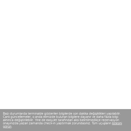
Bazı durumlarda terminalde gösterilen bilgilerde son dakika değişiklikleri yapılabilir.
Canlı güncellemeler, o anda elimizde bulunan bilgilere dayanır ve daha fazla bilgi
alınınca değiştirilebilir. Yine de easyJet tarafından aksi belirtilmedikçe rezervasyon
onayınızda yazan zamanda check-in yaptırmak zorundasınız. Tüm uçuşların
listesini
görün
.