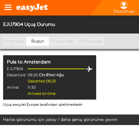
Oturum aç
EJU7904 Uçuş Durumu
7'nci Ağu
Bugün
9'uncu Ağu
10'uncu Ağu
Pula
to
Amsterdam
EJU7904
Departure
09:20
Cts 8'inci Ağu
Departed 09:25
Arrival
11:30
Arrived on time
Uçuş easyJet Europe tarafından işletilmektedir
Harita görünümü için yatay / daha geniş görünüme çevirin.