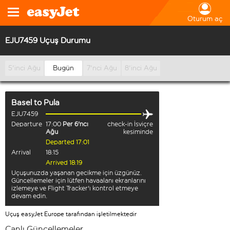
Oturum aç
EJU7459 Uçuş Durumu
5'inci Ağu
Bugün
7'nci Ağu
8'inci Ağu
Basel
to
Pula
EJU7459
Departure
17:00
Per 6'ncı
check-in İsviçre
Ağu
kesiminde
Departed 17:01
Arrival
18:15
Arrived 18:19
Uçuşunuzda yaşanan gecikme için üzgünüz.
Güncellemeler için lütfen havaalanı ekranlarını
izlemeye ve Flight Tracker'ı kontrol etmeye
devam edin.
Uçuş easyJet Europe tarafından işletilmektedir
Canlı Güncellemeler