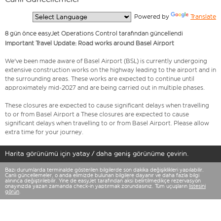
  Powered by 
Translate
8 gün önce easyJet Operations Control tarafından güncellendi
Important Travel Update: Road works around Basel Airport
We've been made aware of Basel Airport (BSL) is currently undergoing
extensive construction works on the highway leading to the airport and in
the surrounding areas. These works are expected to continue until
approximately mid-2027 and are being carried out in multiple phases.
These closures are expected to cause significant delays when travelling
to or from Basel Airport a These closures are expected to cause
significant delays when travelling to or from Basel Airport. Please allow
extra time for your journey.
Harita görünümü için yatay / daha geniş görünüme çevirin.
Bazı durumlarda terminalde gösterilen bilgilerde son dakika değişiklikleri yapılabilir.
Canlı güncellemeler, o anda elimizde bulunan bilgilere dayanır ve daha fazla bilgi
alınınca değiştirilebilir. Yine de easyJet tarafından aksi belirtilmedikçe rezervasyon
onayınızda yazan zamanda check-in yaptırmak zorundasınız. Tüm uçuşların
listesini
görün
.