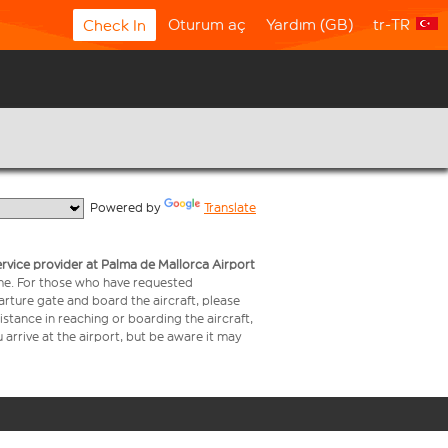
Oturum aç
Yardım (GB)
tr-TR
Check In
  Powered by 
Translate
service provider at Palma de Mallorca Airport
time. For those who have requested
arture gate and board the aircraft, please
stance in reaching or boarding the aircraft,
arrive at the airport, but be aware it may