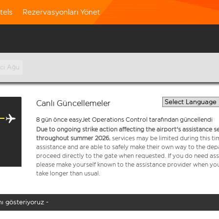
tels
Rezervasyonları Yönet
nci Ağu
Canlı Güncellemeler
8 gün önce easyJet Operations Control tarafından güncellendi
Due to ongoing strike action affecting the airport's assistance 
throughout summer 2026
, services may be limited during this 
assistance and are able to safely make their own way to the dep
proceed directly to the gate when requested. If you do need assi
please make yourself known to the assistance provider when you 
take longer than usual.
ı gösteriyoruz -