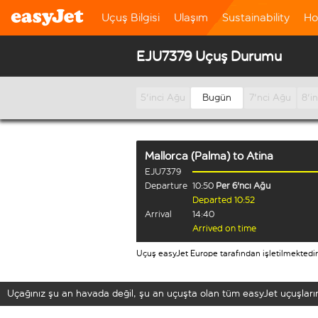
Uçuş Bilgisi
Ulaşım
Sustainability
Ho
EJU7379 Uçuş Durumu
5'inci Ağu
Bugün
7'nci Ağu
8'i
Mallorca (Palma)
to
Atina
EJU7379
Departure
10:50
Per 6'ncı Ağu
Departed 10:52
Arrival
14:40
Arrived on time
Uçuş easyJet Europe tarafından işletilmektedir
Uçağınız şu an havada değil, şu an uçuşta olan tüm easyJet uçuşların