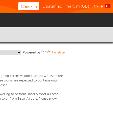
Oturum aç
Yardım (GB)
tr-TR
Check In
  Powered by 
Translate
rgoing extensive construction works on the
ese works are expected to continue until
hases.
velling to or from Basel Airport a These
g to or from Basel Airport. Please allow