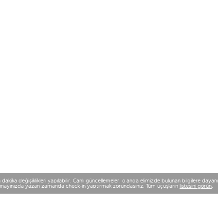
kika değişiklikleri yapılabilir. Canlı güncellemeler, o anda elimizde bulunan bilgilere dayanır v
n onayınızda yazan zamanda check-in yaptırmak zorundasınız. Tüm uçuşların
listesini görün
.