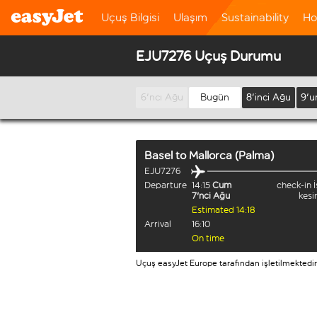
Uçuş Bilgisi
Ulaşım
Sustainability
Ho
EJU7276 Uçuş Durumu
6'ncı Ağu
Bugün
8'inci Ağu
9'u
Basel
to
Mallorca (Palma)
EJU7276
Departure
14:15
Cum
check-in İ
7'nci Ağu
kesi
Estimated 14:18
Arrival
16:10
On time
Uçuş easyJet Europe tarafından işletilmektedir