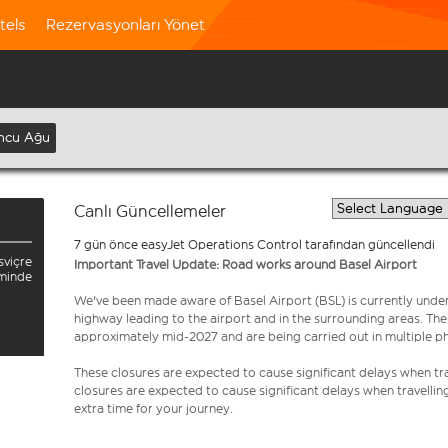
tels
Rezervasyonları Yönet
ncu Ağu
Canlı Güncellemeler
7 gün önce easyJet Operations Control tarafından güncellendi
sviçre
Important Travel Update: Road works around Basel Airport
minde
We've been made aware of Basel Airport (BSL) is currently unde
highway leading to the airport and in the surrounding areas. Th
approximately mid-2027 and are being carried out in multiple p
These closures are expected to cause significant delays when tra
closures are expected to cause significant delays when travellin
extra time for your journey.