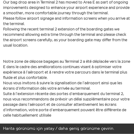
Our bag drop area in Terminal 2 has moved to Area E as part of ongoing
improvements designed to enhance your airport experience and provide
a smoother, more comfortable journey through the terminal.
Please follow airport signage and information screens when you arrive at
the terminal.
Following the recent terminal 2 extension of the boarding gates we
recommend allowing extra time through the terminal and please check
the airport screens carefully, as your boarding gate may differ from the
usual location.
Notre zone de dépose bagages au Terminal 2 a été déplacée vers la zone
E dans le cadre des améliorations continues visant à optimiser votre
expérience à l’aéroport et à rendre votre parcours dans le terminal plus
fluide et plus confortable.
Nous vous invitons à suivre la signalisation de l’aéroport ainsi que les
écrans d’information dès votre arrivée au terminal.
Suite à l’extension récente des portes d’embarquement du terminal 2,
nous vous recommandons de prévoir un délai supplémentaire pour votre
passage dans l’aéroport et de consulter attentivement les écrans
d’information, votre porte d’embarquement pouvant être différente de
celle habituellement utilisée
Harita görünümü için yatay / daha geniş görünüme çevirin.