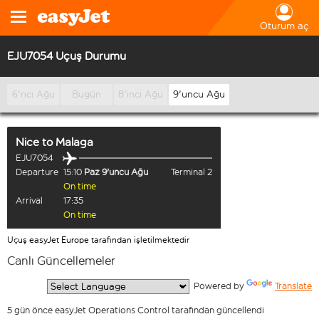
Oturum aç
EJU7054 Uçuş Durumu
6'ncı Ağu
Bugün
8'inci Ağu
9'uncu Ağu
Nice
to
Malaga
EJU7054
Departure
15:10
Paz 9'uncu Ağu
Terminal 2
On time
Arrival
17:35
On time
Uçuş easyJet Europe tarafından işletilmektedir
Canlı Güncellemeler
  Powered by 
Translate
5 gün önce easyJet Operations Control tarafından güncellendi