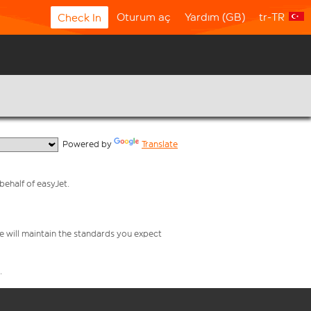
Oturum aç
Yardım (GB)
tr-TR
Check In
  Powered by 
Translate
behalf of easyJet.
e will maintain the standards you expect
.