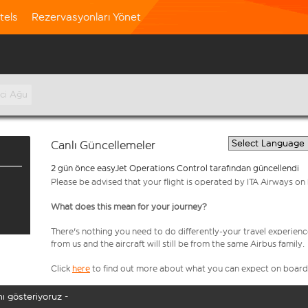
tels
Rezervasyonları Yönet
nci Ağu
Canlı Güncellemeler
2 gün önce easyJet Operations Control tarafından güncellendi
Please be advised that your flight is operated by ITA Airways on 
What does this mean for your journey?
There's nothing you need to do differently-your travel experienc
from us and the aircraft will still be from the same Airbus family.
Click
here
to find out more about what you can expect on board
ı gösteriyoruz -