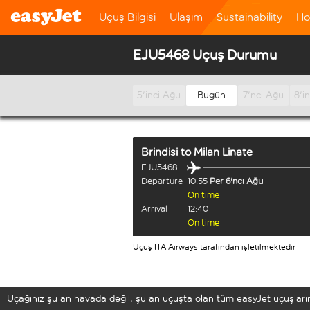
Uçuş Bilgisi
Ulaşım
Sustainability
Ho
EJU5468 Uçuş Durumu
5'inci Ağu
Bugün
7'nci Ağu
8'i
Brindisi
to
Milan Linate
EJU5468
Departure
10:55
Per 6'ncı Ağu
On time
Arrival
12:40
On time
Uçuş ITA Airways tarafından işletilmektedir
Uçağınız şu an havada değil, şu an uçuşta olan tüm easyJet uçuşların