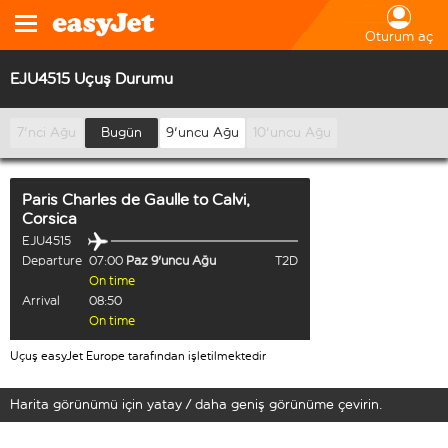
Oturum aç
EJU4515 Uçuş Durumu
7'nci Ağu
Bugün
9'uncu Ağu
10'uncu Ağu
Paris Charles de Gaulle
to
Calvi,
Corsica
EJU4515
Departure
07:00
Paz 9'uncu Ağu
T2D
On time
Arrival
08:50
On time
Uçuş easyJet Europe tarafından işletilmektedir
Harita görünümü için yatay / daha geniş görünüme çevirin.