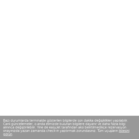
Bazı durumlarda terminalde gösterilen bilgilerde son dakika değişiklikleri yapılabilir.
Canlı güncellemeler, o anda elimizde bulunan bilgilere dayanır ve daha fazla bilgi
alınınca değiştirilebilir. Yine de easyJet tarafından aksi belirtilmedikçe rezervasyon
onayınızda yazan zamanda check-in yaptırmak zorundasınız. Tüm uçuşların
listesini
görün
.