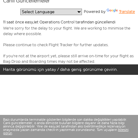
Canlı Güncellemeler
  Powered by 
Translate
11 saat önce easyJet Operations Control tarafından güncellendi
We're sorry for the delay to your flight. We are working to minimise the
delay where possible.
Please continue to check Flight Tracker for further updates.
If you're not at the airport yet, please still arrive on-time for your flight as
Bag Drop and Boarding times may not be affected.
Harita görünümü için yatay / daha geniş görünüme çevirin.
Bazı durumlarda terminalde gösterilen bilgilerde son dakika değişiklikleri yapılabilir.
Canlı güncellemeler, o anda elimizde bulunan bilgilere dayanır ve daha fazla bilgi
alınınca değiştirilebilir. Yine de easyJet tarafından aksi belirtilmedikçe rezervasyon
onayınızda yazan zamanda check-in yaptırmak zorundasınız. Tüm uçuşların
listesini
görün
.