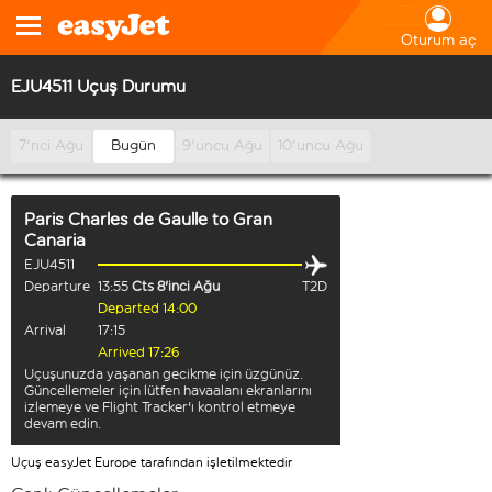
Oturum aç
EJU4511 Uçuş Durumu
7'nci Ağu
Bugün
9'uncu Ağu
10'uncu Ağu
Paris Charles de Gaulle
to
Gran
Canaria
EJU4511
Departure
13:55
Cts 8'inci Ağu
T2D
Departed 14:00
Arrival
17:15
Arrived 17:26
Uçuşunuzda yaşanan gecikme için üzgünüz.
Güncellemeler için lütfen havaalanı ekranlarını
izlemeye ve Flight Tracker'ı kontrol etmeye
devam edin.
Uçuş easyJet Europe tarafından işletilmektedir