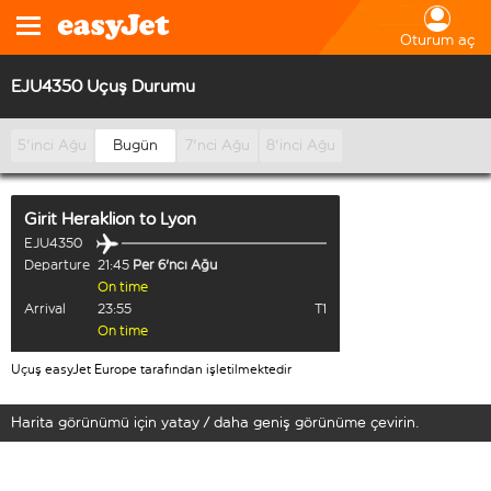
Oturum aç
EJU4350 Uçuş Durumu
5'inci Ağu
Bugün
7'nci Ağu
8'inci Ağu
Girit Heraklion
to
Lyon
EJU4350
Departure
21:45
Per 6'ncı Ağu
On time
Arrival
23:55
T1
On time
Uçuş easyJet Europe tarafından işletilmektedir
Harita görünümü için yatay / daha geniş görünüme çevirin.