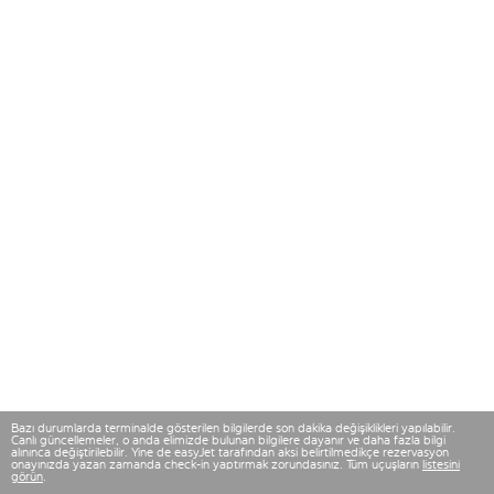
Bazı durumlarda terminalde gösterilen bilgilerde son dakika değişiklikleri yapılabilir.
Canlı güncellemeler, o anda elimizde bulunan bilgilere dayanır ve daha fazla bilgi
alınınca değiştirilebilir. Yine de easyJet tarafından aksi belirtilmedikçe rezervasyon
onayınızda yazan zamanda check-in yaptırmak zorundasınız. Tüm uçuşların
listesini
görün
.