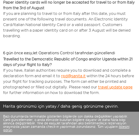
Paper identity cards will no longer be accepted for travel to or from Italy
from the 3rd of August
If you are planning to travel to or from Italy after this date, you must
present one of the following travel documents: An Electronic Identity
Card/Italian National Identity Card or a valid passport. Customers
travelling with a paper identity card on or after 3 August will be denied
boarding.
6 gün önce easyJet Operations Control tarafından güncellendi
Travelled to the Democratic Republic of Congo and/or Uganda within 21
days of your flight to Italy?
If you have, Italian authorities require you to download and complete a
declaration form and email it to
rpd@sanita.it
within the 24 hours before
your flight for tracking purposes. The form can either be printed and
photographed or filled out digitally. Please read our
travel update page
for further information on how to download the form.
Harita görünümü için yatay / daha geniş görünüme çevirin.
Bazı durumlarda terminalde gösterilen bilgilerde son dakika değişiklikleri yapılabilir.
Canlı güncellemeler, o anda elimizde bulunan bilgilere dayanır ve daha fazla bilgi
alınınca değiştirilebilir. Yine de easyJet tarafından aksi belirtilmedikçe rezervasyon
onayınızda yazan zamanda check-in yaptırmak zorundasınız. Tüm uçuşların
listesini
görün
.