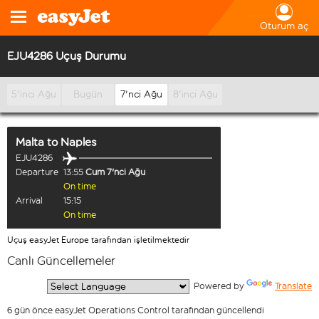
Oturum aç
EJU4286 Uçuş Durumu
5'inci Ağu
Bugün
7'nci Ağu
8'inci Ağu
Malta
to
Naples
EJU4286
Departure
13:55
Cum 7'nci Ağu
On time
Arrival
15:15
On time
Uçuş easyJet Europe tarafından işletilmektedir
Canlı Güncellemeler
  Powered by 
Translate
6 gün önce easyJet Operations Control tarafından güncellendi