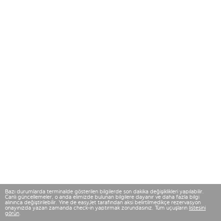
Bazı durumlarda terminalde gösterilen bilgilerde son dakika değişiklikleri yapılabilir.
Canlı güncellemeler, o anda elimizde bulunan bilgilere dayanır ve daha fazla bilgi
alınınca değiştirilebilir. Yine de easyJet tarafından aksi belirtilmedikçe rezervasyon
onayınızda yazan zamanda check-in yaptırmak zorundasınız. Tüm uçuşların
listesini
görün
.