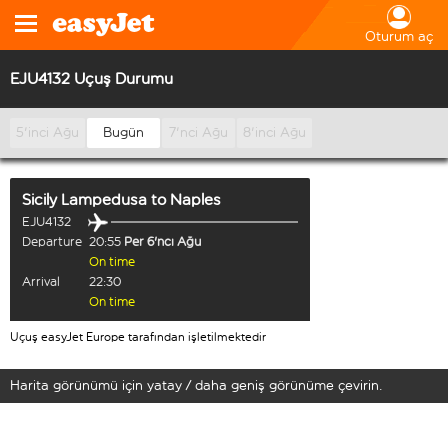
Oturum aç
EJU4132 Uçuş Durumu
5'inci Ağu
Bugün
7'nci Ağu
8'inci Ağu
Sicily Lampedusa
to
Naples
EJU4132
Departure
20:55
Per 6'ncı Ağu
On time
Arrival
22:30
On time
Uçuş easyJet Europe tarafından işletilmektedir
Harita görünümü için yatay / daha geniş görünüme çevirin.