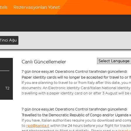
tels
Rezervasyonları Yönet
1'inci Ağu
Canlı Güncellemeler
7 gün önce easyJet Operations Control tarafından güncellendi
Paper identity cards will no longer be accepted for travel to or 
If you are planning to travel to or from Italy after this date, you
documents: An Electronic Identity Card/Italian National Identit
T2
travelling with a paper identity card on or after 3 August will b
7 gün önce easyJet Operations Control tarafından güncellendi
Travelled to the Democratic Republic of Congo and/or Uganda with
If you have, Italian authorities require you to download and com
to
rpd@sanita.it
within the 24 hours before your flight for track
and photographed or filled out digitally. Please read our
travel