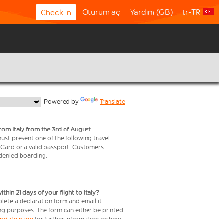
Oturum aç
Yardım (GB)
tr-TR
Check In
  Powered by 
Translate
from Italy from the 3rd of August
 must present one of the following travel
y Card or a valid passport. Customers
e denied boarding.
in 21 days of your flight to Italy?
plete a declaration form and email it
ing purposes. The form can either be printed
 update page
for further information on how