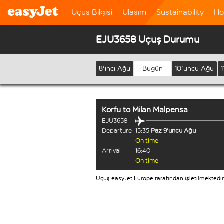
Uçuş Bilgisi
Ulaşım
Sustainability
Ho
EJU3658 Uçuş Durumu
8'inci Ağu
Bugün
10'uncu Ağu
1
Korfu
to
Milan Malpensa
EJU3658
Departure
15:35
Paz 9'uncu Ağu
On time
Arrival
16:40
On time
Uçuş easyJet Europe tarafından işletilmektedir