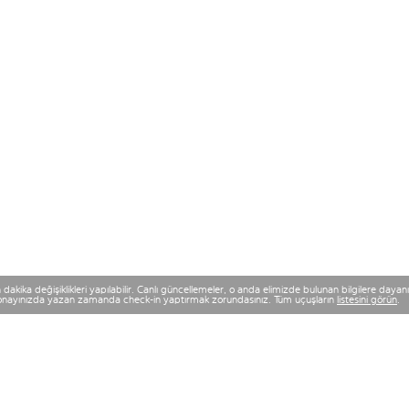
kika değişiklikleri yapılabilir. Canlı güncellemeler, o anda elimizde bulunan bilgilere dayanır v
n onayınızda yazan zamanda check-in yaptırmak zorundasınız. Tüm uçuşların
listesini görün
.