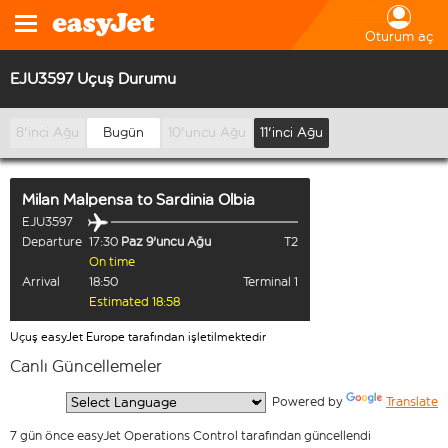
Oturum aç
EJU3597 Uçuş Durumu
8'inci Ağu
Bugün
10'uncu Ağu
11'inci Ağu
Milan Malpensa
to
Sardinia Olbia
EJU3597
Departure
17:30
Paz 9'uncu Ağu
T2
On time
Arrival
18:50
Terminal 1
Estimated 18:58
Uçuş easyJet Europe tarafından işletilmektedir
Canlı Güncellemeler
  Powered by 
Translate
7 gün önce easyJet Operations Control tarafından güncellendi