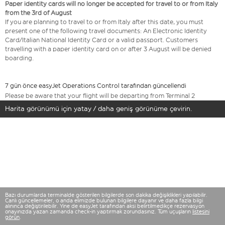
Paper identity cards will no longer be accepted for travel to or from Italy
from the 3rd of August
If you are planning to travel to or from Italy after this date, you must
present one of the following travel documents: An Electronic Identity
Card/Italian National Identity Card or a valid passport. Customers
travelling with a paper identity card on or after 3 August will be denied
boarding.
7 gün önce easyJet Operations Control tarafından güncellendi
Please be aware that your flight will be departing from Terminal 2
Harita görünümü için yatay / daha geniş görünüme çevirin.
Bazı durumlarda terminalde gösterilen bilgilerde son dakika değişiklikleri yapılabilir.
Canlı güncellemeler, o anda elimizde bulunan bilgilere dayanır ve daha fazla bilgi
alınınca değiştirilebilir. Yine de easyJet tarafından aksi belirtilmedikçe rezervasyon
onayınızda yazan zamanda check-in yaptırmak zorundasınız. Tüm uçuşların
listesini
görün
.