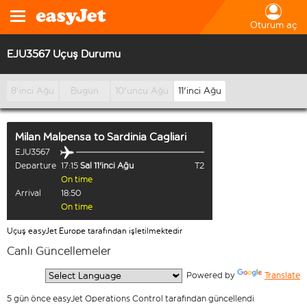
Oturum aç
EJU3567 Uçuş Durumu
8'inci Ağu
Bugün
10'uncu Ağu
11'inci Ağu
Milan Malpensa
to
Sardinia Cagliari
EJU3567
Departure
17:15
Sal 11'inci Ağu
T2
On time
Arrival
18:50
On time
Uçuş easyJet Europe tarafından işletilmektedir
Canlı Güncellemeler
  Powered by 
Translate
5 gün önce easyJet Operations Control tarafından güncellendi