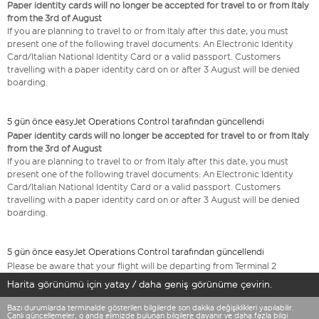
Paper identity cards will no longer be accepted for travel to or from Italy
from the 3rd of August
If you are planning to travel to or from Italy after this date, you must
present one of the following travel documents: An Electronic Identity
Card/Italian National Identity Card or a valid passport. Customers
travelling with a paper identity card on or after 3 August will be denied
boarding.
5 gün önce easyJet Operations Control tarafından güncellendi
Paper identity cards will no longer be accepted for travel to or from Italy
from the 3rd of August
If you are planning to travel to or from Italy after this date, you must
present one of the following travel documents: An Electronic Identity
Card/Italian National Identity Card or a valid passport. Customers
travelling with a paper identity card on or after 3 August will be denied
boarding.
5 gün önce easyJet Operations Control tarafından güncellendi
Please be aware that your flight will be departing from Terminal 2
Harita görünümü için yatay / daha geniş görünüme çevirin.
Bazı durumlarda terminalde gösterilen bilgilerde son dakika değişiklikleri yapılabilir.
Canlı güncellemeler, o anda elimizde bulunan bilgilere dayanır ve daha fazla bilgi