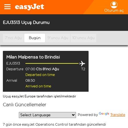
Oturum aç
EJU3513 Uçuş Durumu
7'nci Ağu
Bugün
9'uncu Ağu
10'uncu Ağu
Milan Malpensa
to
Brindisi
EJU3513
Departure
07:00
Cts 8'inci Ağu
T2
Departed on time
Arrival
08:50
Arrived on time
Uçuş easyJet Europe tarafından işletilmektedir
Canlı Güncellemeler
  Powered by 
Translate
7 gün önce easyJet Operations Control tarafından güncellendi