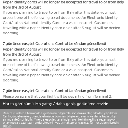
Paper identity cards will no longer be accepted for travel to or from Italy
from the 3rd of August
If you are planning to travel to or from Italy after this date, you must
present one of the following travel documents: An Electronic Identity
Card/Italian National Identity Card or a valid passport. Customers
travelling with a paper identity card on or after 3 August will be denied
boarding.
7 gün önce easyJet Operations Control tarafından güncellendi
Paper identity cards will no longer be accepted for travel to or from Italy
from the 3rd of August
If you are planning to travel to or from Italy after this date, you must
present one of the following travel documents: An Electronic Identity
Card/Italian National Identity Card or a valid passport. Customers
travelling with a paper identity card on or after 3 August will be denied
boarding.
7 gün önce easyJet Operations Control tarafından güncellendi
Please be aware that your flight will be departing from Terminal 2.
Harita görünümü için yatay / daha geniş görünüme çevirin.
Bazı durumlarda terminalde gösterilen bilgilerde son dakika değişiklikleri yapılabilir.
Canlı güncellemeler, o anda elimizde bulunan bilgilere dayanır ve daha fazla bilgi
alınınca değiştirilebilir. Yine de easyJet tarafından aksi belirtilmedikçe rezervasyon
onayınızda yazan zamanda check-in yaptırmak zorundasınız. Tüm uçuşların
listesini
görün
.