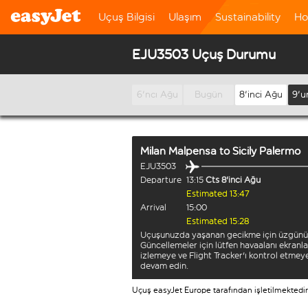
Uçuş Bilgisi
Ulaşım
Sustainability
Ho
EJU3503 Uçuş Durumu
6'ncı Ağu
Bugün
8'inci Ağu
9'u
Milan Malpensa
to
Sicily Palermo
EJU3503
Departure
13:15
Cts 8'inci Ağu
Estimated 13:47
Arrival
15:00
Estimated 15:28
Uçuşunuzda yaşanan gecikme için üzgünü
Güncellemeler için lütfen havaalanı ekranla
izlemeye ve Flight Tracker'ı kontrol etmey
devam edin.
Uçuş easyJet Europe tarafından işletilmektedir