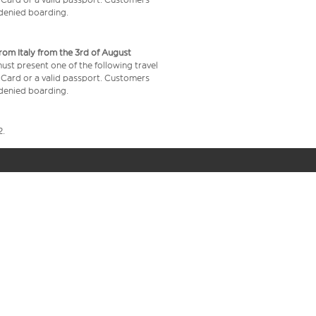
e denied boarding.
from Italy from the 3rd of August
 must present one of the following travel
y Card or a valid passport. Customers
e denied boarding.
2.