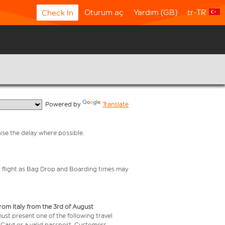
Oturum aç
Yardım (GB)
tr-TR
Check In
  Powered by 
Translate
mise the delay where possible.
your flight as Bag Drop and Boarding times may
from Italy from the 3rd of August
 must present one of the following travel
y Card or a valid passport. Customers