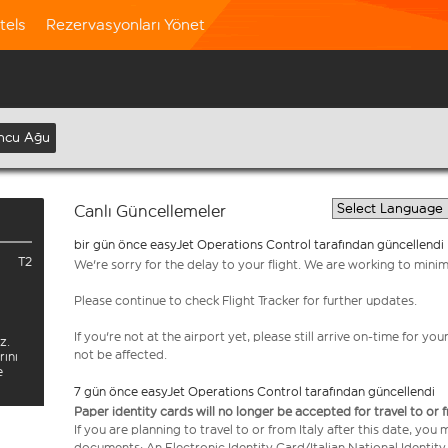
tels
Rezervasyonları Yönet
ncu Ağu
Canlı Güncellemeler
bir gün önce easyJet Operations Control tarafından güncellendi
T2
We're sorry for the delay to your flight. We are working to mini
Please continue to check Flight Tracker for further updates.
If you're not at the airport yet, please still arrive on-time for 
z.
not be affected.
rını
e
7 gün önce easyJet Operations Control tarafından güncellendi
Paper identity cards will no longer be accepted for travel to or 
If you are planning to travel to or from Italy after this date, you
documents: An Electronic Identity Card/Italian National Identit