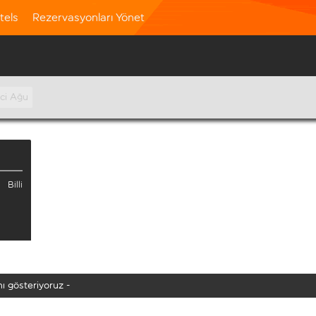
tels
Rezervasyonları Yönet
nci Ağu
Billi
ı gösteriyoruz -