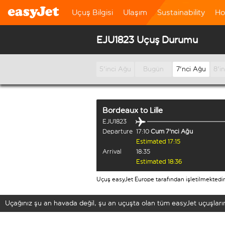
Uçuş Bilgisi
Ulaşım
Sustainability
Ho
EJU1823 Uçuş Durumu
5'inci Ağu
Bugün
7'nci Ağu
8'i
Bordeaux
to
Lille
EJU1823
Departure
17:10
Cum 7'nci Ağu
Estimated 17:15
Arrival
18:35
Estimated 18:36
Uçuş easyJet Europe tarafından işletilmektedir
Uçağınız şu an havada değil, şu an uçuşta olan tüm easyJet uçuşların