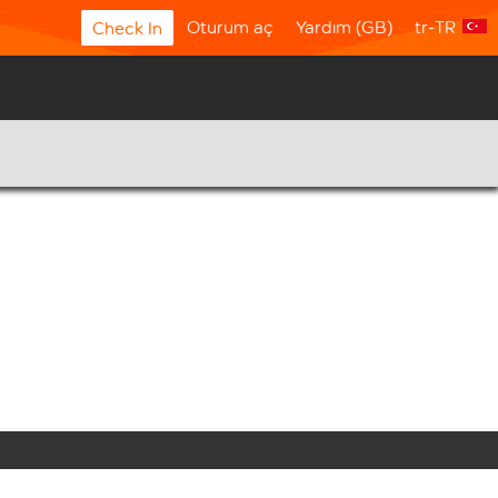
Oturum aç
Yardım (GB)
tr-TR
Check In