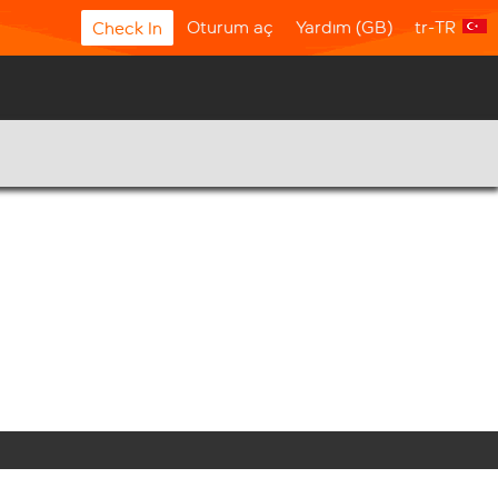
Oturum aç
Yardım (GB)
tr-TR
Check In