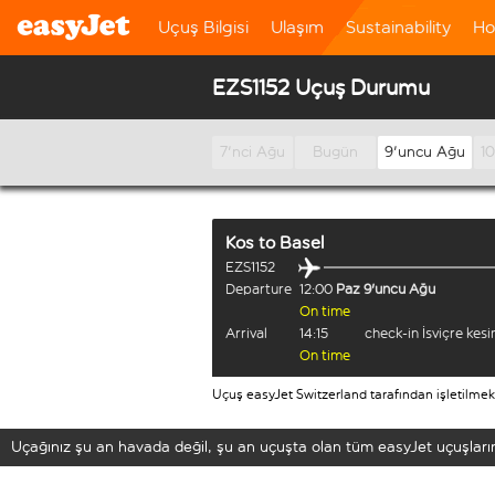
Uçuş Bilgisi
Ulaşım
Sustainability
Ho
EZS1152 Uçuş Durumu
7'nci Ağu
Bugün
9'uncu Ağu
1
Kos
to
Basel
EZS1152
Departure
12:00
Paz 9'uncu Ağu
On time
Arrival
14:15
check-in İsviçre kes
On time
Uçuş easyJet Switzerland tarafından işletilmek
Uçağınız şu an havada değil, şu an uçuşta olan tüm easyJet uçuşların