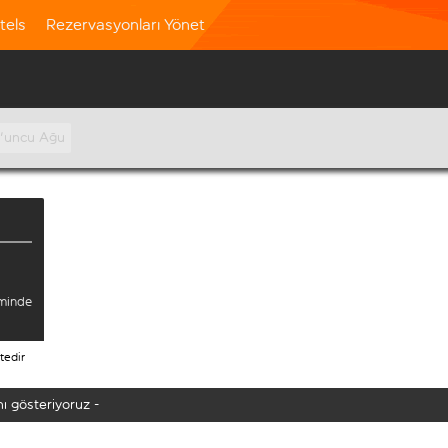
tels
Rezervasyonları Yönet
0'uncu Ağu
iminde
tedir
ı gösteriyoruz -