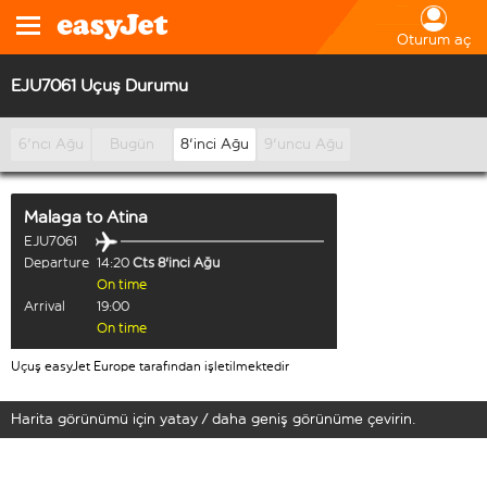
Oturum aç
EJU7061 Uçuş Durumu
6'ncı Ağu
Bugün
8'inci Ağu
9'uncu Ağu
Malaga
to
Atina
EJU7061
Departure
14:20
Cts 8'inci Ağu
On time
Arrival
19:00
On time
Uçuş easyJet Europe tarafından işletilmektedir
Harita görünümü için yatay / daha geniş görünüme çevirin.