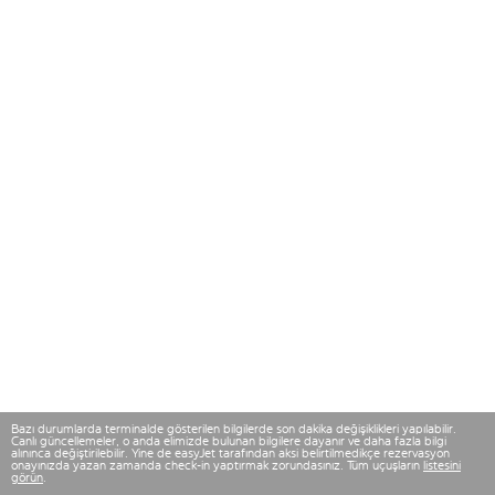
Bazı durumlarda terminalde gösterilen bilgilerde son dakika değişiklikleri yapılabilir.
Canlı güncellemeler, o anda elimizde bulunan bilgilere dayanır ve daha fazla bilgi
alınınca değiştirilebilir. Yine de easyJet tarafından aksi belirtilmedikçe rezervasyon
onayınızda yazan zamanda check-in yaptırmak zorundasınız. Tüm uçuşların
listesini
görün
.