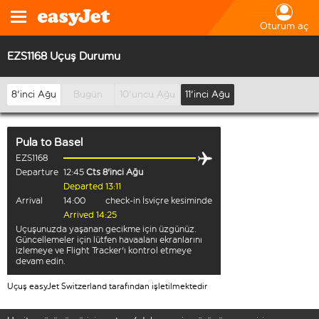
Oturum aç
EZS1168 Uçuş Durumu
8'inci Ağu
Bugün
10'uncu Ağu
11'inci Ağu
Pula
to
Basel
EZS1168
Departure
12:45
Cts 8'inci Ağu
Departed 13:11
Arrival
14:00
check-in İsviçre kesiminde
Arrived 14:25
Uçuşunuzda yaşanan gecikme için üzgünüz.
Güncellemeler için lütfen havaalanı ekranlarını
izlemeye ve Flight Tracker'ı kontrol etmeye
devam edin.
Uçuş easyJet Switzerland tarafından işletilmektedir