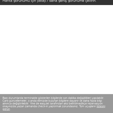
Harita görünümü için yatay / daha geniş görünüme çevirin.
Bazı durumlarda terminalde gösterilen bilgilerde son dakika değişiklikleri yapılabilir.
Canlı güncellemeler, o anda elimizde bulunan bilgilere dayanır ve daha fazla bilgi
alınınca değiştirilebilir. Yine de easyJet tarafından aksi belirtilmedikçe rezervasyon
onayınızda yazan zamanda check-in yaptırmak zorundasınız. Tüm uçuşların
listesini
görün
.