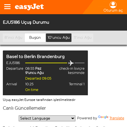
Oturum aç
EJU5186 Uçuş Durumu
8'inci Ağu
Bugün
10'uncu Ağu
11'inci Ağu
Basel
to
Berlin Brandenburg
EJU5186
Departure
08:55
Paz
check-in İsviçre
9'uncu Ağu
kesiminde
Departed 09:05
Arrival
10:25
Terminal 1
On time
Uçuş easyJet Europe tarafından işletilmektedir
Canlı Güncellemeler
  Powered by 
Translate