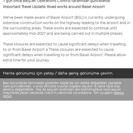
7 gün önce easyJet Operations Control tarafından güncellendi
Important Travel Update: Road works around Basel Airport
We've been made aware of Basel Airport (BSL) is currently undergoing
extensive construction works on the highway leading to the airport and in
the surrounding areas. These works are expected to continue until
approximately mid-2027 and are being carried out in multiple phases.
These closures are expected to cause significant delays when travelling
to or from Basel Airport a These closures are expected to cause
significant delays when travelling to or from Basel Airport. Please allow
extra time for your journey.
Harita görünümü için yatay / daha geniş görünüme çevirin.
Bazı durumlarda terminalde gösterilen bilgilerde son dakika değişiklikleri yapılabilir.
Canlı güncellemeler, o anda elimizde bulunan bilgilere dayanır ve daha fazla bilgi
alınınca değiştirilebilir. Yine de easyJet tarafından aksi belirtilmedikçe rezervasyon
onayınızda yazan zamanda check-in yaptırmak zorundasınız. Tüm uçuşların
listesini
görün
.