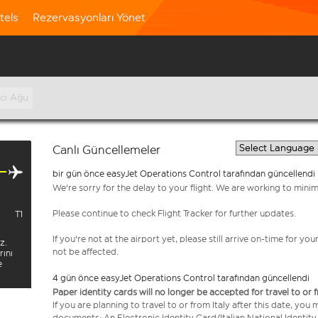
tels
Rezervasyonları Yönet
nci Ağu
Canlı Güncellemeler
bir gün önce easyJet Operations Control tarafından güncellendi
We're sorry for the delay to your flight. We are working to mini
Please continue to check Flight Tracker for further updates.
T1
If you're not at the airport yet, please still arrive on-time for 
z.
not be affected.
rını
e
4 gün önce easyJet Operations Control tarafından güncellendi
Paper identity cards will no longer be accepted for travel to or 
If you are planning to travel to or from Italy after this date, you
documents: An Electronic Identity Card/Italian National Identit