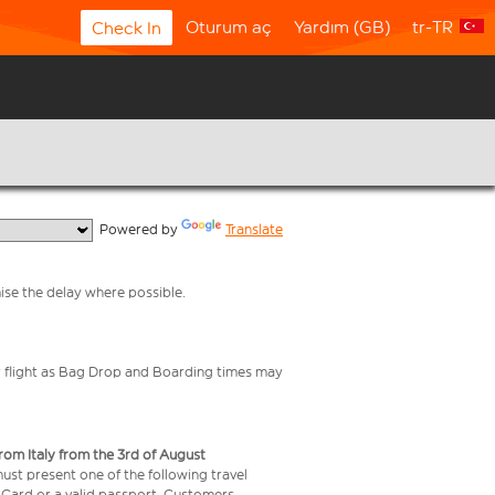
Oturum aç
Yardım (GB)
tr-TR
Check In
  Powered by 
Translate
mise the delay where possible.
your flight as Bag Drop and Boarding times may
from Italy from the 3rd of August
 must present one of the following travel
y Card or a valid passport. Customers