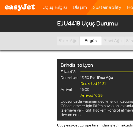
Uçuş Bilgisi
Ulaşım
Sustainability
Ho
EJU4418 Uçuş Durumu
5'inci Ağu
Bugün
7'nci Ağu
8'i
Brindisi
to
Lyon
EJU4418
Departure
13:50
Per 6'ncı Ağu
Departed 14:31
Arrival
16:00
Arrived 16:29
Uçuşunuzda yaşanan gecikme için üzgünü
Güncellemeler için lütfen havaalanı ekranla
izlemeye ve Flight Tracker'ı kontrol etmey
devam edin.
Uçuş easyJet Europe tarafından işletilmektedir