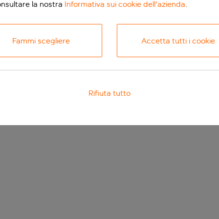
onsultare la nostra
Informativa sui cookie dell'azienda
.
Fammi scegliere
Accetta tutti i cookie
Rifiuta tutto