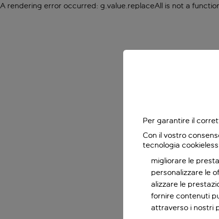
A rendering error occurred:
g.value.replaceAll is not a functio
Per garantire il corr
Con il vostro consens
tecnologia cookieless
migliorare le presta
personalizzare le o
alizzare le prestaz
fornire contenuti pu
attraverso i nostri 