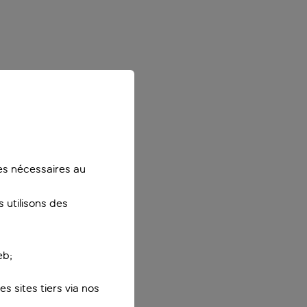
ies nécessaires au
 utilisons des
eb;
s sites tiers via nos