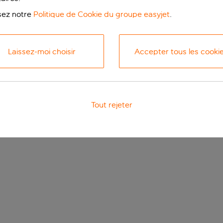
isez notre
Politique de Cookie du groupe easyjet
.
Laissez-moi choisir
Accepter tous les cooki
Tout rejeter