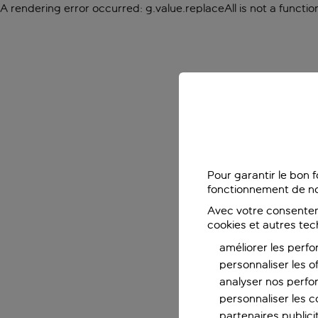
A rendering error occurred:
g.value.replaceAll is not a functio
Pour garantir le bon 
fonctionnement de no
Avec votre consentem
cookies et autres tec
améliorer les perfo
personnaliser les o
analyser nos perf
personnaliser les co
partenaires publicit