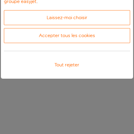
groupe easyjet
.
Laissez-moi choisir
Accepter tous les cookies
Tout rejeter