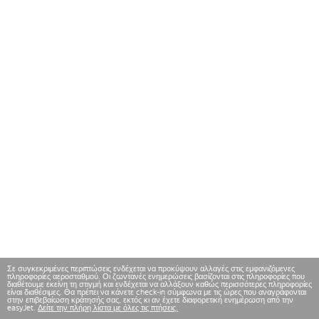
Σε συγκεκριμένες περιπτώσεις ενδέχεται να προκύψουν αλλαγές στις εμφανιζόμενες
πληροφορίες αεροσταθμού. Οι ζωντανές ενημερώσεις βασίζονται στις πληροφορίες που
διαθέτουμε εκείνη τη στιγμή και ενδέχεται να αλλάξουν καθώς περισσότερες πληροφορίες
είναι διαθέσιμες. Θα πρέπει να κάνετε check-in σύμφωνα με τις ώρες που αναγράφονται
στην επιβεβαίωση κράτησής σας, εκτός κι αν έχετε διαφορετική ενημέρωση από την
easyJet.
Δείτε την πλήρη λίστα με όλες τις πτήσεις.