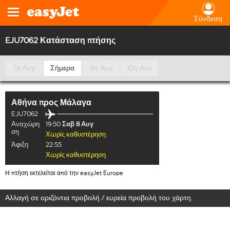
Σύνδεση
EJU7062 Κατάσταση πτήσης
7η Αυγ
Σήμερα
9η Αυγ
10η Αυγ
Αθήνα
προς
Μάλαγα
EJU7062
Αναχώρη
19:50
Σαβ 8 Αυγ
ση
Χωρίς καθυστέρηση
Άφιξη
22:55
Χωρίς καθυστέρηση
Η πτήση εκτελείται από την easyJet Europe
Αλλαγή σε οριζόντια προβολή / ευρεία προβολή του χάρτη.