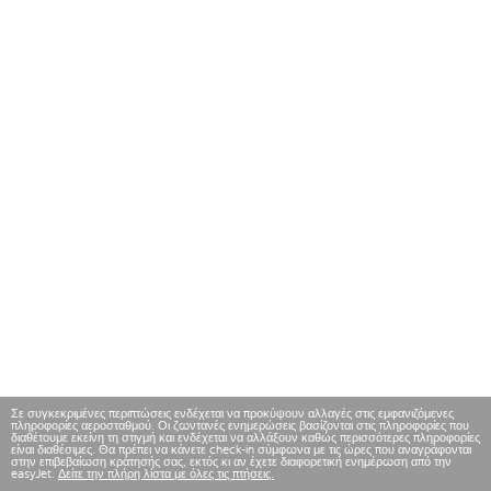
Σε συγκεκριμένες περιπτώσεις ενδέχεται να προκύψουν αλλαγές στις εμφανιζόμενες
πληροφορίες αεροσταθμού. Οι ζωντανές ενημερώσεις βασίζονται στις πληροφορίες που
διαθέτουμε εκείνη τη στιγμή και ενδέχεται να αλλάξουν καθώς περισσότερες πληροφορίες
είναι διαθέσιμες. Θα πρέπει να κάνετε check-in σύμφωνα με τις ώρες που αναγράφονται
στην επιβεβαίωση κράτησής σας, εκτός κι αν έχετε διαφορετική ενημέρωση από την
easyJet.
Δείτε την πλήρη λίστα με όλες τις πτήσεις.