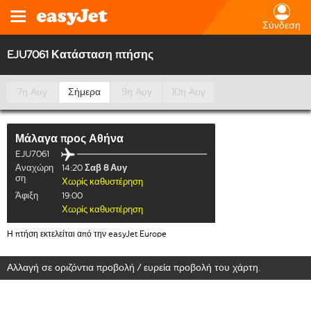
Σύνδεση
EJU7061 Κατάσταση πτήσης
7η Αυγ
Σήμερα
9η Αυγ
10η Αυγ
Μάλαγα
προς
Αθήνα
EJU7061
Αναχώρη
14:20
Σαβ 8 Αυγ
ση
Χωρίς καθυστέρηση
Άφιξη
19:00
Χωρίς καθυστέρηση
Η πτήση εκτελείται από την easyJet Europe
Αλλαγή σε οριζόντια προβολή / ευρεία προβολή του χάρτη.