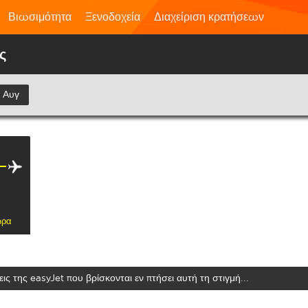
Βιωσιμότητα
Ξενοδοχεία
Διαχείριση κρατήσεων
ς
 Αυγ
ώρα
ις της easyJet που βρίσκονται εν πτήσει αυτή τη στιγμή...