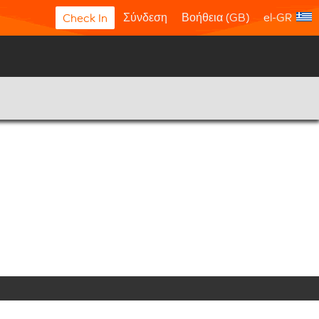
Σύνδεση
Βοήθεια (GB)
el-GR
Check In