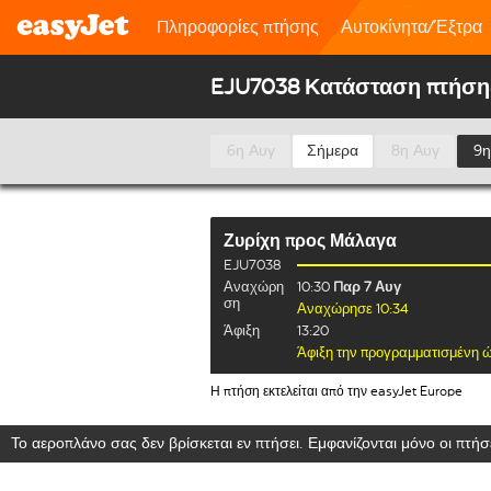
Πληροφορίες πτήσης
Αυτοκίνητα/Έξτρα
EJU7038 Κατάσταση πτήση
6η Αυγ
Σήμερα
8η Αυγ
9η
Ζυρίχη
προς
Μάλαγα
EJU7038
Αναχώρη
10:30
Παρ 7 Αυγ
ση
Αναχώρησε 10:34
Άφιξη
13:20
Άφιξη την προγραμματισμένη 
Η πτήση εκτελείται από την easyJet Europe
Το αεροπλάνο σας δεν βρίσκεται εν πτήσει. Εμφανίζονται μόνο οι πτήσε