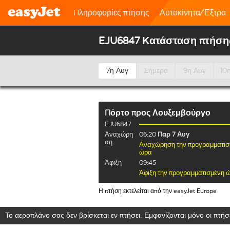
Πληροφορίες πτήσης
Αυτοκίνητα/Έξτρα
EJU6847 Κατάσταση πτήση
7η Αυγ
Σήμερα
9η Αυγ
10
Πόρτο
προς
Λουξεμβούργο
EJU6847
Αναχώρη
06:20
Παρ 7 Αυγ
ση
Αναχώρηση την προγραμματισ
ώρα
Άφιξη
09:45
Άφιξη την προγραμματισμένη 
Η πτήση εκτελείται από την easyJet Europe
Το αεροπλάνο σας δεν βρίσκεται εν πτήσει. Εμφανίζονται μόνο οι πτήσε