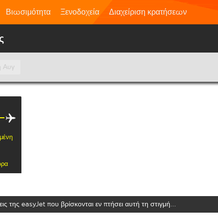
Βιωσιμότητα
Ξενοδοχεία
Διαχείριση κρατήσεων
ς
η Αυγ
μένη
ώρα
ις της easyJet που βρίσκονται εν πτήσει αυτή τη στιγμή...