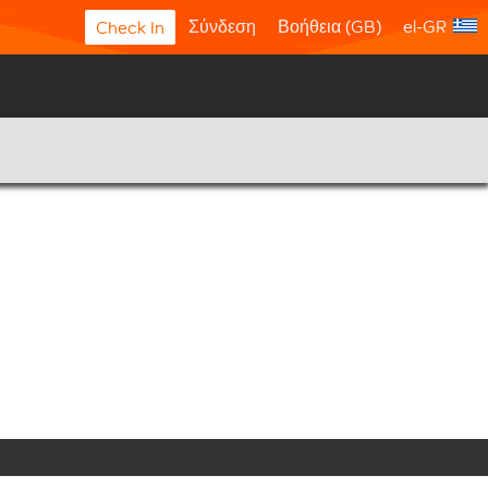
Σύνδεση
Βοήθεια (GB)
el-GR
Check In