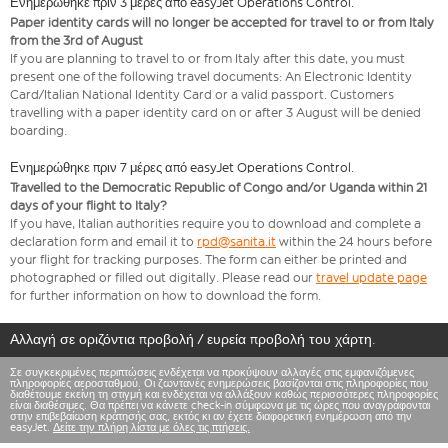
Ενημερώθηκε πριν 3 μέρες από easyJet Operations Control.
Paper identity cards will no longer be accepted for travel to or from Italy
from the 3rd of August
If you are planning to travel to or from Italy after this date, you must
present one of the following travel documents: An Electronic Identity
Card/Italian National Identity Card or a valid passport. Customers
travelling with a paper identity card on or after 3 August will be denied
boarding.
Ενημερώθηκε πριν 7 μέρες από easyJet Operations Control.
Travelled to the Democratic Republic of Congo and/or Uganda within 21
days of your flight to Italy?
If you have, Italian authorities require you to download and complete a
declaration form and email it to
rpd@sanita.it
within the 24 hours before
your flight for tracking purposes. The form can either be printed and
photographed or filled out digitally. Please read our
travel update page
for further information on how to download the form.
Αλλαγή σε οριζόντια προβολή / ευρεία προβολή του χάρτη.
Σε συγκεκριμένες περιπτώσεις ενδέχεται να προκύψουν αλλαγές στις εμφανιζόμενες
πληροφορίες αεροσταθμού. Οι ζωντανές ενημερώσεις βασίζονται στις πληροφορίες που
διαθέτουμε εκείνη τη στιγμή και ενδέχεται να αλλάξουν καθώς περισσότερες πληροφορίες
είναι διαθέσιμες. Θα πρέπει να κάνετε check-in σύμφωνα με τις ώρες που αναγράφονται
στην επιβεβαίωση κράτησής σας, εκτός κι αν έχετε διαφορετική ενημέρωση από την
easyJet.
Δείτε την πλήρη λίστα με όλες τις πτήσεις.