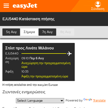
Σύνδεση
EJU5440 Κατάσταση πτήσης
5η Αυγ
Σήμερα
7η Αυγ
8η Αυγ
Σπλιτ
προς
Λινάτε Μιλάνου
EJU5440
Αναχώρη
09:10
Πεμ 6 Αυγ
ση
Αναχώρηση την προγραμματισμένη
ώρα
Άφιξη
10:35
Άφιξη την προγραμματισμένη ώρα
Η πτήση εκτελείται από την easyJet Europe
Ζωντανές ενημερώσεις
  Powered by 
Translate