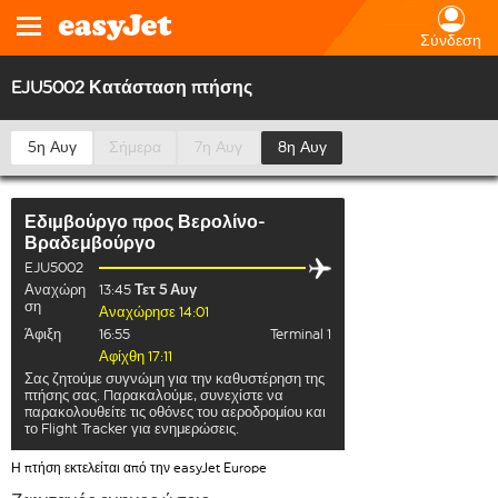
Σύνδεση
EJU5002 Κατάσταση πτήσης
5η Αυγ
Σήμερα
7η Αυγ
8η Αυγ
Εδιμβούργο
προς
Βερολίνο-
Βραδεμβούργο
EJU5002
Αναχώρη
13:45
Τετ 5 Αυγ
ση
Αναχώρησε 14:01
Άφιξη
16:55
Terminal 1
Αφίχθη 17:11
Σας ζητούμε συγνώμη για την καθυστέρηση της
πτήσης σας. Παρακαλούμε, συνεχίστε να
παρακολουθείτε τις οθόνες του αεροδρομίου και
το Flight Tracker για ενημερώσεις.
Η πτήση εκτελείται από την easyJet Europe