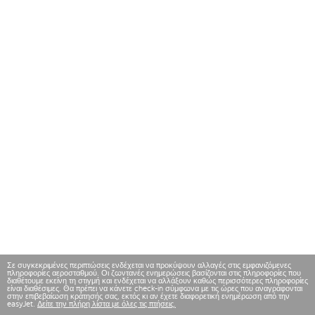
Σε συγκεκριμένες περιπτώσεις ενδέχεται να προκύψουν αλλαγές στις εμφανιζόμενες
πληροφορίες αεροσταθμού. Οι ζωντανές ενημερώσεις βασίζονται στις πληροφορίες που
διαθέτουμε εκείνη τη στιγμή και ενδέχεται να αλλάξουν καθώς περισσότερες πληροφορίες
είναι διαθέσιμες. Θα πρέπει να κάνετε check-in σύμφωνα με τις ώρες που αναγράφονται
στην επιβεβαίωση κράτησής σας, εκτός κι αν έχετε διαφορετική ενημέρωση από την
easyJet.
Δείτε την πλήρη λίστα με όλες τις πτήσεις.