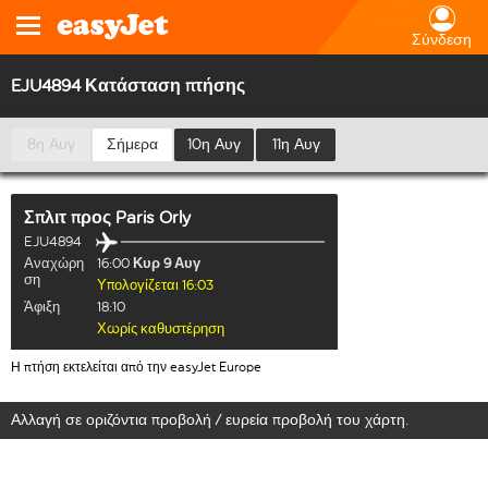
Σύνδεση
EJU4894 Κατάσταση πτήσης
8η Αυγ
Σήμερα
10η Αυγ
11η Αυγ
Σπλιτ
προς
Paris Orly
EJU4894
Αναχώρη
16:00
Κυρ 9 Αυγ
ση
Υπολογίζεται 16:03
Άφιξη
18:10
Χωρίς καθυστέρηση
Η πτήση εκτελείται από την easyJet Europe
Αλλαγή σε οριζόντια προβολή / ευρεία προβολή του χάρτη.