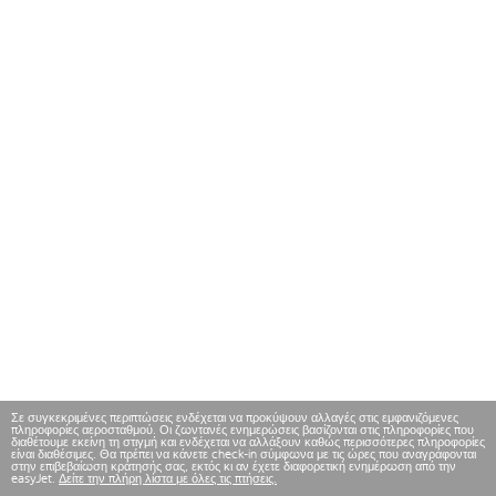
Σε συγκεκριμένες περιπτώσεις ενδέχεται να προκύψουν αλλαγές στις εμφανιζόμενες
πληροφορίες αεροσταθμού. Οι ζωντανές ενημερώσεις βασίζονται στις πληροφορίες που
διαθέτουμε εκείνη τη στιγμή και ενδέχεται να αλλάξουν καθώς περισσότερες πληροφορίες
είναι διαθέσιμες. Θα πρέπει να κάνετε check-in σύμφωνα με τις ώρες που αναγράφονται
στην επιβεβαίωση κράτησής σας, εκτός κι αν έχετε διαφορετική ενημέρωση από την
easyJet.
Δείτε την πλήρη λίστα με όλες τις πτήσεις.