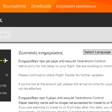
Βιωσιμότητα
Ξενοδοχεία
Διαχείριση κρατήσεων
ς
η Αυγ
Ζωντανές ενημερώσεις
Ενημερώθηκε πριν μία μέρα από easyJet Operations Control.
We're sorry for the delay to your flight. We are working to mini
Please continue to check Flight Tracker for further updates.
T1
If you're not at the airport yet, please still arrive on-time for 
η της
not be affected.
υ και
Ενημερώθηκε πριν 5 μέρες από easyJet Operations Control.
Paper identity cards will no longer be accepted for travel to or 
If you are planning to travel to or from Italy after this date, you
documents: An Electronic Identity Card/Italian National Identit