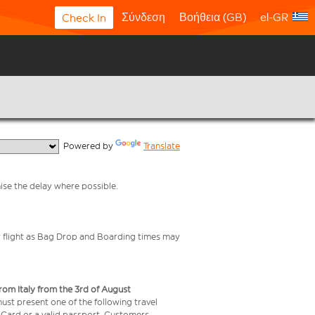
Σύνδεση
Βοήθεια (GB)
el-GR
Check In
  Powered by 
Translate
mise the delay where possible.
your flight as Bag Drop and Boarding times may
from Italy from the 3rd of August
 must present one of the following travel
y Card or a valid passport. Customers