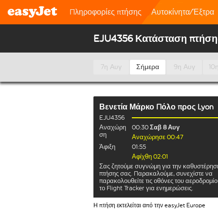
Πληροφορίες πτήσης
Αυτοκίνητα/Έξτρα
EJU4356 Κατάσταση πτήση
7η Αυγ
Σήμερα
9η Αυγ
10
Βενετία Μάρκο Πόλο
προς
Lyon
EJU4356
Αναχώρη
00:30
Σαβ 8 Αυγ
ση
Αναχώρησε 00:47
Άφιξη
01:55
Αφίχθη 02:01
Σας ζητούμε συγνώμη για την καθυστέρησ
πτήσης σας. Παρακαλούμε, συνεχίστε να
παρακολουθείτε τις οθόνες του αεροδρομίο
το Flight Tracker για ενημερώσεις.
Η πτήση εκτελείται από την easyJet Europe