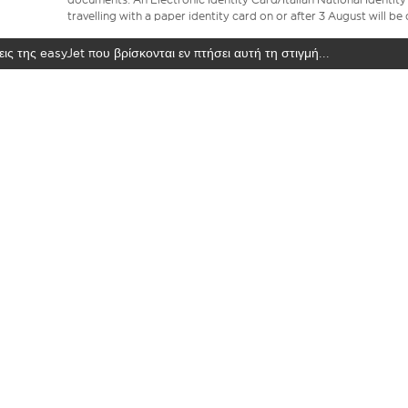
travelling with a paper identity card on or after 3 August will b
ις της easyJet που βρίσκονται εν πτήσει αυτή τη στιγμή...