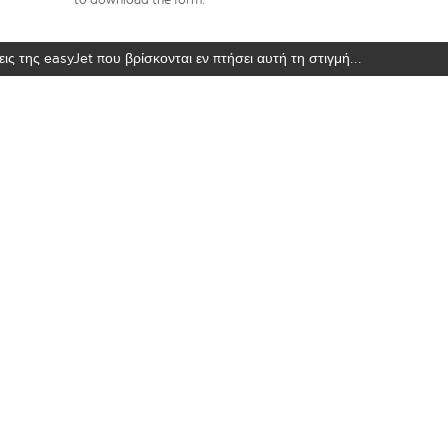
ις της easyJet που βρίσκονται εν πτήσει αυτή τη στιγμή...