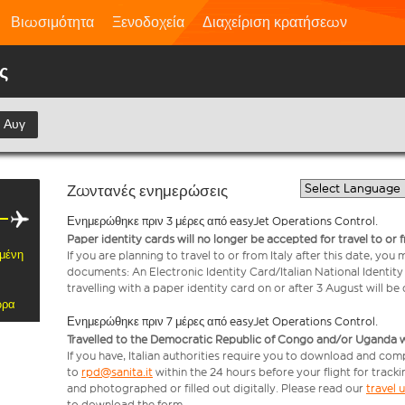
Βιωσιμότητα
Ξενοδοχεία
Διαχείριση κρατήσεων
ς
 Αυγ
Ζωντανές ενημερώσεις
Ενημερώθηκε πριν 3 μέρες από easyJet Operations Control.
Paper identity cards will no longer be accepted for travel to or 
μένη
If you are planning to travel to or from Italy after this date, you
documents: An Electronic Identity Card/Italian National Identit
travelling with a paper identity card on or after 3 August will b
ώρα
Ενημερώθηκε πριν 7 μέρες από easyJet Operations Control.
Travelled to the Democratic Republic of Congo and/or Uganda with
If you have, Italian authorities require you to download and com
to
rpd@sanita.it
within the 24 hours before your flight for track
and photographed or filled out digitally. Please read our
travel
to download the form.