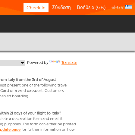
Σύνδεση
Βοήθεια (GB)
el-GR
Check In
  Powered by 
Translate
from Italy from the 3rd of August
 must present one of the following travel
y Card or a valid passport. Customers
e denied boarding.
in 21 days of your flight to Italy?
plete a declaration form and email it
ing purposes. The form can either be printed
 update page
for further information on how