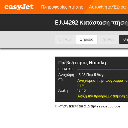
Πληροφορίες πτήσης
Αυτοκίνητα/Έξτρα
EJU4282 Κατάσταση πτήση
5η Αυγ
Σήμερα
7η Αυγ
8η
Πρέβεζα
προς
Νάπολη
EJU4282
Αναχώρη
13:25
Πεμ 6 Αυγ
ση
Αναχώρηση την προγραμματισ
ώρα
Άφιξη
13:45
Άφιξη την προγραμματισμένη 
Η πτήση εκτελείται από την easyJet Europe