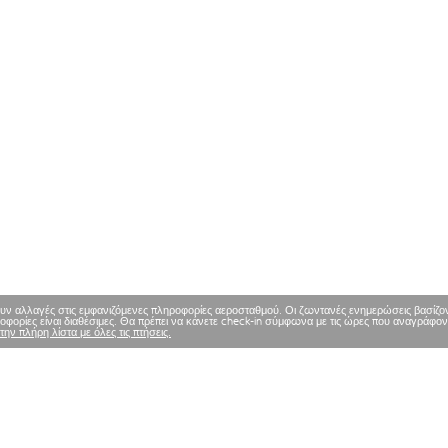
υν αλλαγές στις εμφανιζόμενες πληροφορίες αεροσταθμού. Οι ζωντανές ενημερώσεις βασίζοντα
φορίες είναι διαθέσιμες. Θα πρέπει να κάνετε check-in σύμφωνα με τις ώρες που αναγράφον
 την πλήρη λίστα με όλες τις πτήσεις.