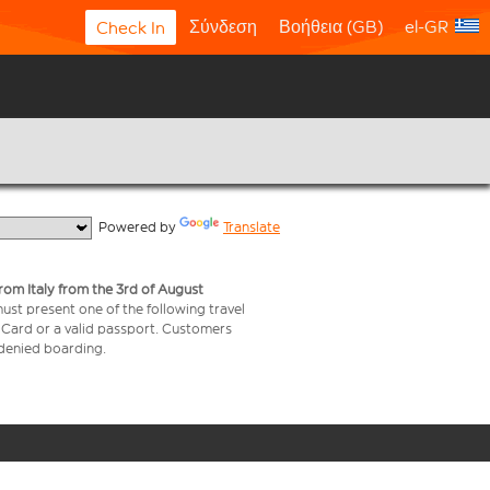
Σύνδεση
Βοήθεια (GB)
el-GR
Check In
  Powered by 
Translate
from Italy from the 3rd of August
 must present one of the following travel
y Card or a valid passport. Customers
e denied boarding.