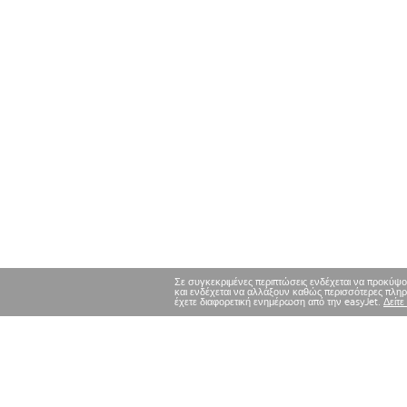
Σε συγκεκριμένες περιπτώσεις ενδέχεται να προκύψο
και ενδέχεται να αλλάξουν καθώς περισσότερες πληρο
έχετε διαφορετική ενημέρωση από την easyJet.
Δείτε