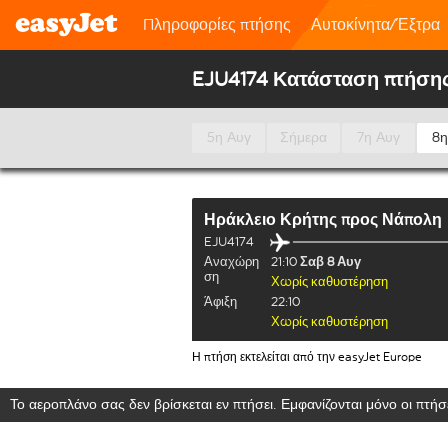
Πληροφορίες πτήσης
Αυτοκίνητα/Έξτρα
EJU4174 Κατάσταση πτήση
5η Αυγ
Σήμερα
7η Αυγ
8η
Ηράκλειο Κρήτης
προς
Νάπολη
EJU4174
Αναχώρη
21:10
Σαβ 8 Αυγ
ση
Χωρίς καθυστέρηση
Άφιξη
22:10
Χωρίς καθυστέρηση
Η πτήση εκτελείται από την easyJet Europe
Το αεροπλάνο σας δεν βρίσκεται εν πτήσει. Εμφανίζονται μόνο οι πτήσε