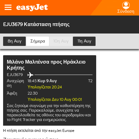
Σύνδεση
EJU3679 Κατάσταση πτήσης
8η Αυγ
Σήμερα
10η Αυγ
11η Αυγ
Μιλάνο Μαλπένσα
προς
Ηράκλειο
Κρήτης
EJU3679
Αναχώρη
18:45
Κυρ 9 Αυγ
T2
ση
Υπολογίζεται 20:24
Άφιξη
22:30
Υπολογίζεται Δευ 10 Αυγ 00:01
Σας ζητούμε συγνώμη για την καθυστέρηση της
πτήσης σας. Παρακαλούμε, συνεχίστε να
παρακολουθείτε τις οθόνες του αεροδρομίου και
το Flight Tracker για ενημερώσεις.
Η πτήση εκτελείται από την easyJet Europe