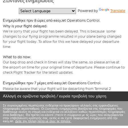
Ζωντανές ενημερώσεις
  Powered by 
Translate
Ενημερώθηκε πριν 8 ώρες από easyJet Operations Control.
Why is your flight delayed:
We’re sorry that your flight has been delayed. This is because some
changes to our flying programme resulted in your plane being changed
for your flight today. To allow for this we have delayed your departure
time.
What to do now:
Our bag drop and check in times will stay the same, so please arrive at
the airport on time for your original time of departure. Please continue to
check Flight Tracker for the latest updates.
Ενημερώθηκε πριν 7 μέρες από easyJet Operations Control.
Please be aware that your flight will be departing from Terminal 2
Αλλαγή σε οριζόντια προβολή / ευρεία προβολή του χάρτη.
Σε συγκεκριμένες περιπτώσεις ενδέχεται να προκύψουν αλλαγές στις εμφανιζόμενες
πληροφορίες αεροσταθμού. Οι ζωντανές ενημερώσεις βασίζονται στις πληροφορίες που
διαθέτουμε εκείνη τη στιγμή και ενδέχεται να αλλάξουν καθώς περισσότερες πληροφορίες
είναι διαθέσιμες. Θα πρέπει να κάνετε check-in σύμφωνα με τις ώρες που αναγράφονται
στην επιβεβαίωση κράτησής σας, εκτός κι αν έχετε διαφορετική ενημέρωση από την
easyJet.
Δείτε την πλήρη λίστα με όλες τις πτήσεις.