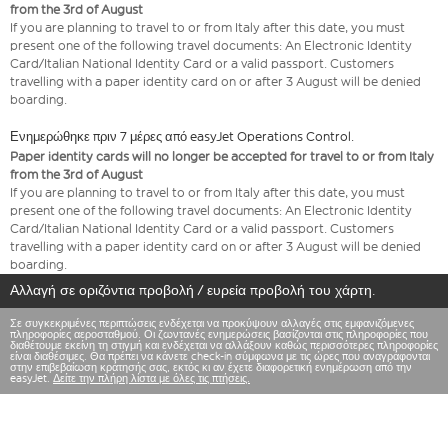
from the 3rd of August
If you are planning to travel to or from Italy after this date, you must
present one of the following travel documents: An Electronic Identity
Card/Italian National Identity Card or a valid passport. Customers
travelling with a paper identity card on or after 3 August will be denied
boarding.
Ενημερώθηκε πριν 7 μέρες από easyJet Operations Control.
Paper identity cards will no longer be accepted for travel to or from Italy
from the 3rd of August
If you are planning to travel to or from Italy after this date, you must
present one of the following travel documents: An Electronic Identity
Card/Italian National Identity Card or a valid passport. Customers
travelling with a paper identity card on or after 3 August will be denied
boarding.
Αλλαγή σε οριζόντια προβολή / ευρεία προβολή του χάρτη.
Σε συγκεκριμένες περιπτώσεις ενδέχεται να προκύψουν αλλαγές στις εμφανιζόμενες
πληροφορίες αεροσταθμού. Οι ζωντανές ενημερώσεις βασίζονται στις πληροφορίες που
διαθέτουμε εκείνη τη στιγμή και ενδέχεται να αλλάξουν καθώς περισσότερες πληροφορίες
είναι διαθέσιμες. Θα πρέπει να κάνετε check-in σύμφωνα με τις ώρες που αναγράφονται
στην επιβεβαίωση κράτησής σας, εκτός κι αν έχετε διαφορετική ενημέρωση από την
easyJet.
Δείτε την πλήρη λίστα με όλες τις πτήσεις.