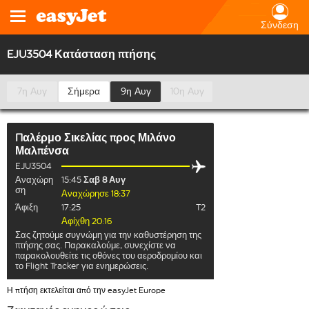
Σύνδεση
EJU3504 Κατάσταση πτήσης
7η Αυγ
Σήμερα
9η Αυγ
10η Αυγ
Παλέρμο Σικελίας
προς
Μιλάνο
Μαλπένσα
EJU3504
Αναχώρη
15:45
Σαβ 8 Αυγ
ση
Αναχώρησε 18:37
Άφιξη
17:25
T2
Αφίχθη 20:16
Σας ζητούμε συγνώμη για την καθυστέρηση της
πτήσης σας. Παρακαλούμε, συνεχίστε να
παρακολουθείτε τις οθόνες του αεροδρομίου και
το Flight Tracker για ενημερώσεις.
Η πτήση εκτελείται από την easyJet Europe