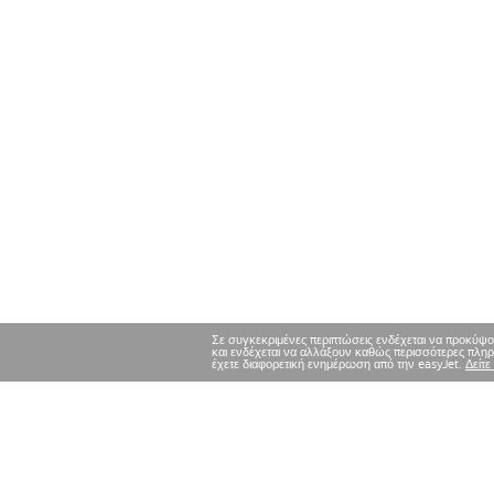
Σε συγκεκριμένες περιπτώσεις ενδέχεται να προκύψο
και ενδέχεται να αλλάξουν καθώς περισσότερες πληρο
έχετε διαφορετική ενημέρωση από την easyJet.
Δείτε