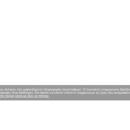
υν αλλαγές στις εμφανιζόμενες πληροφορίες αεροσταθμού. Οι ζωντανές ενημερώσεις βασίζοντα
φορίες είναι διαθέσιμες. Θα πρέπει να κάνετε check-in σύμφωνα με τις ώρες που αναγράφον
 την πλήρη λίστα με όλες τις πτήσεις.